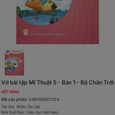
SÁCH
THIẾU
NHI
SÁCH
TIẾNG
VIỆT
SÁCH
NGOẠI
NGỮ
VPP
-
ĐỒ
DÙNG
HỌC
Vở bài tập Mĩ Thuật 5 - Bản 1 - Bộ Chân Trời
SINH
HẾT HÀNG
QUÀ
TẶNG
Mã sản phẩm:
G4BH5M001X24
-
Tác Giả : Nhiều Tác Giả
ĐỒ
Nhà Xuất Bản : Giáo dục Việt Nam
CHƠI