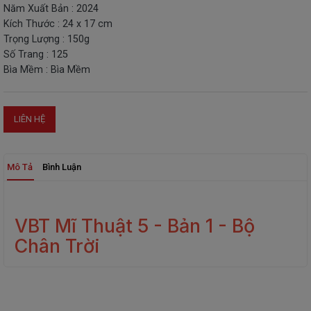
Năm Xuất Bản : 2024
THIẾT
Kích Thước : 24 x 17 cm
BỊ
Trọng Lượng : 150g
-
Số Trang : 125
STEM
Bìa Mềm : Bìa Mềm
LIÊN HỆ
Mô Tả
Bình Luận
VBT Mĩ Thuật 5 - Bản 1 - Bộ
Chân Trời