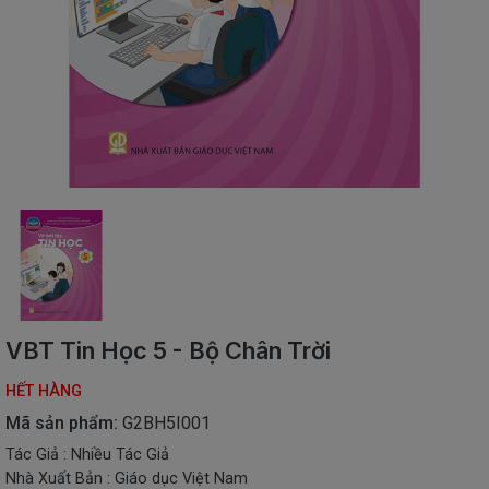
SÁCH
THIẾU
NHI
SÁCH
TIẾNG
VIỆT
SÁCH
NGOẠI
NGỮ
VPP
-
ĐỒ
DÙNG
HỌC
VBT Tin Học 5 - Bộ Chân Trời
SINH
HẾT HÀNG
QUÀ
TẶNG
Mã sản phẩm:
G2BH5I001
-
Tác Giả : Nhiều Tác Giả
ĐỒ
Nhà Xuất Bản : Giáo dục Việt Nam
CHƠI