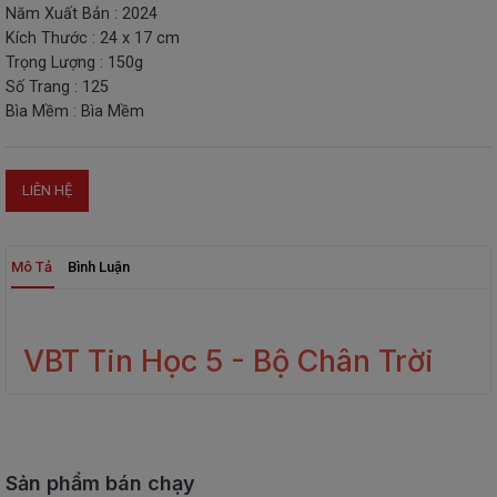
Năm Xuất Bản : 2024
THIẾT
Kích Thước : 24 x 17 cm
BỊ
Trọng Lượng : 150g
-
Số Trang : 125
STEM
Bìa Mềm : Bìa Mềm
LIÊN HỆ
Mô Tả
Bình Luận
VBT Tin Học 5 - Bộ Chân Trời
Sản phẩm bán chạy