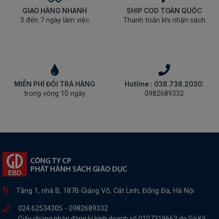
GIAO HÀNG NHANH
SHIP COD TOÀN QUỐC
3 đến 7 ngày làm việc
Thanh toán khi nhận sách
MIỄN PHÍ ĐỔI TRẢ HÀNG
Hotline : 038.738.2030:
trong vòng 10 ngày
0982689332
Tầng 1, nhà B, 187B Giảng Võ, Cát Linh, Đống Đa, Hà Nội
024.62534305 -
0982689332
Giấy chứng nhận đăng kí kinh doanh số 0107319663 do Sở Kế