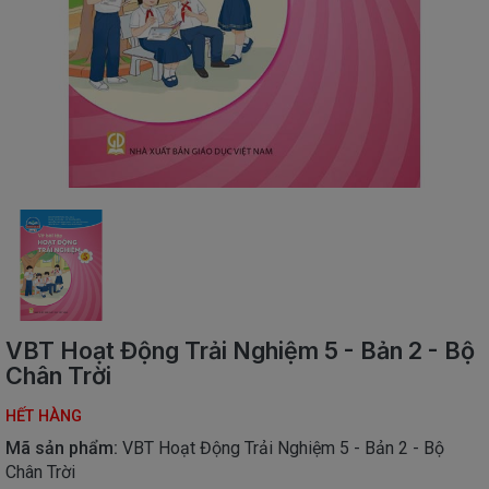
SÁCH
THIẾU
NHI
SÁCH
TIẾNG
VIỆT
SÁCH
NGOẠI
NGỮ
VPP
-
ĐỒ
DÙNG
HỌC
VBT Hoạt Động Trải Nghiệm 5 - Bản 2 - Bộ
SINH
Chân Trời
QUÀ
HẾT HÀNG
TẶNG
-
Mã sản phẩm:
VBT Hoạt Động Trải Nghiệm 5 - Bản 2 - Bộ
ĐỒ
Chân Trời
CHƠI