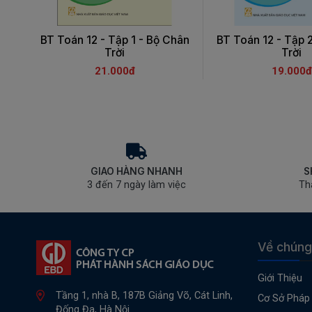
BT Toán 12 - Tập 1 - Bộ Chân
BT Toán 12 - Tập 
Trời
Trời
21.000đ
19.000đ
GIAO HÀNG NHANH
S
3 đến 7 ngày làm việc
Th
Về chúng
Giới Thiệu
Tầng 1, nhà B, 187B Giảng Võ, Cát Linh,
Cơ Sở Pháp 
Đống Đa, Hà Nội