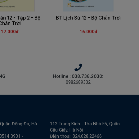
n 12 - Tập 2 - Bộ
BT Lịch Sử 12 - Bộ Chân Trời
B
Chân Trời
17.000đ
16.000đ
ÀNG
Hotline : 038.738.2030:
0982689332
 Quận Đống Đa, Hà
112 Trung Kính - Tòa Nhà F5, Quận
Cầu Giấy, Hà Nội
 3514 3931 -
Điện thoại: 024.628.22466