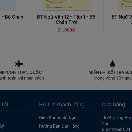
2 - Bộ Chân
BT Ngữ Văn 12 - Tập 1 - Bộ
BT Ngữ Vă
Chân Trời
21.000đ
HIP COD TOÀN QUỐC
MIỄN PHÍ ĐỔI TRẢ H
anh toán khi nhận sách
trong vòng 10 ngày
 tôi
Hỗ trợ khách hàng
Cửa hàng
Điều Khoản Sử Dụng
187B Giảng Võ,
Nội
Lý
Hướng Dẫn Đặt Hàng
Điện thoại: 024