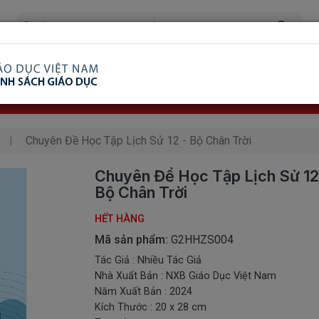
ã Xem
Ship COD Trên Toàn Quốc
Giao Hàng Từ 3 
8.738.2030: 0982689332
Chuyên Đề Học Tập Lịch Sử 12 - Bộ Chân Trời
Chuyên Đề Học Tập Lịch Sử 12
Bộ Chân Trời
HẾT HÀNG
Mã sản phẩm:
G2HHZS004
Tác Giả : Nhiều Tác Giả
Nhà Xuất Bản : NXB Giáo Dục Việt Nam
Năm Xuất Bản : 2024
Kích Thước : 20 x 28 cm