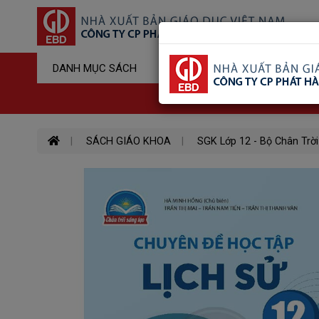
Sản Phẩm Đ
DANH MỤC SÁCH
Hotline : 03
SÁCH GIÁO KHOA
SGK Lớp 12 - Bộ Chân Trời