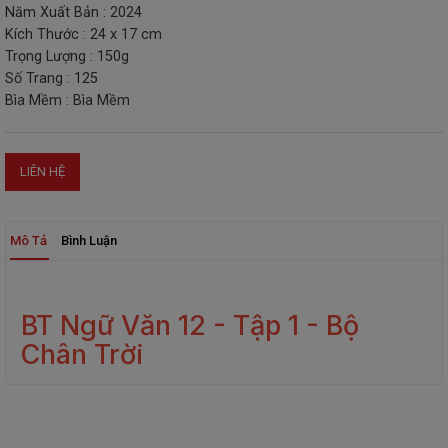
Năm Xuất Bản : 2024
THIẾT
Kích Thước : 24 x 17 cm
BỊ
Trọng Lượng : 150g
-
Số Trang : 125
STEM
Bìa Mềm : Bìa Mềm
LIÊN HỆ
Mô Tả
Bình Luận
BT Ngữ Văn 12 - Tập 1 - Bộ
Chân Trời