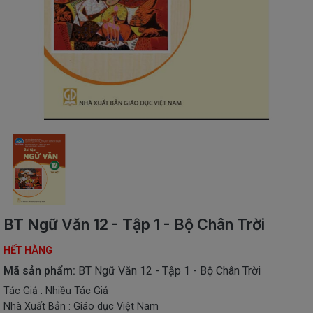
SÁCH
THIẾU
NHI
SÁCH
TIẾNG
VIỆT
SÁCH
NGOẠI
NGỮ
VPP
-
ĐỒ
DÙNG
HỌC
BT Ngữ Văn 12 - Tập 1 - Bộ Chân Trời
SINH
HẾT HÀNG
QUÀ
TẶNG
Mã sản phẩm:
BT Ngữ Văn 12 - Tập 1 - Bộ Chân Trời
-
Tác Giả : Nhiều Tác Giả
ĐỒ
Nhà Xuất Bản : Giáo dục Việt Nam
CHƠI