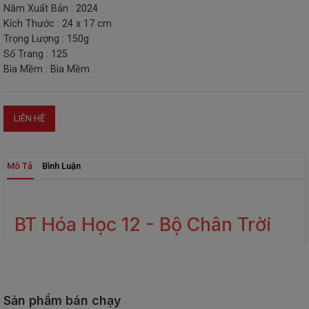
Năm Xuất Bản : 2024
THIẾT
Kích Thước : 24 x 17 cm
BỊ
Trọng Lượng : 150g
-
Số Trang : 125
STEM
Bìa Mềm : Bìa Mềm
LIÊN HỆ
Mô Tả
Bình Luận
BT Hóa Học 12 - Bộ Chân Trời
Sản phẩm bán chạy