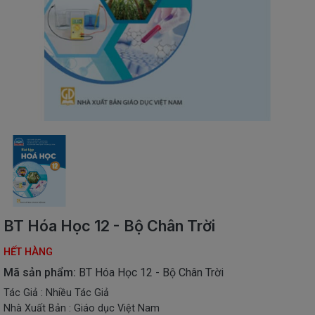
SÁCH
THIẾU
NHI
SÁCH
TIẾNG
VIỆT
SÁCH
NGOẠI
NGỮ
VPP
-
ĐỒ
DÙNG
HỌC
BT Hóa Học 12 - Bộ Chân Trời
SINH
HẾT HÀNG
QUÀ
TẶNG
Mã sản phẩm:
BT Hóa Học 12 - Bộ Chân Trời
-
Tác Giả : Nhiều Tác Giả
ĐỒ
Nhà Xuất Bản : Giáo dục Việt Nam
CHƠI