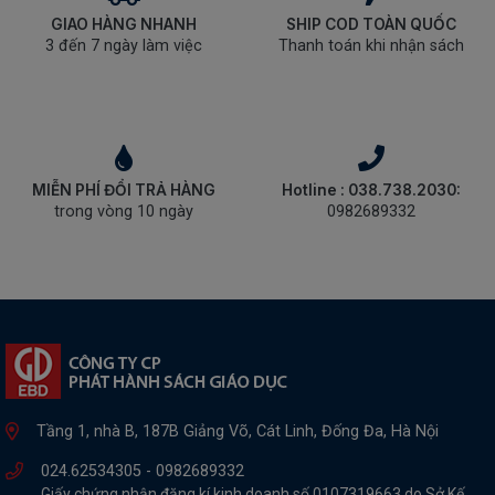
GIAO HÀNG NHANH
SHIP COD TOÀN QUỐC
3 đến 7 ngày làm việc
Thanh toán khi nhận sách
MIỄN PHÍ ĐỔI TRẢ HÀNG
Hotline : 038.738.2030:
trong vòng 10 ngày
0982689332
Tầng 1, nhà B, 187B Giảng Võ, Cát Linh, Đống Đa, Hà Nội
024.62534305 -
0982689332
Giấy chứng nhận đăng kí kinh doanh số 0107319663 do Sở Kế