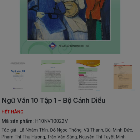
SÁCH
THIẾU
NHI
SÁCH
TIẾNG
VIỆT
SÁCH
NGOẠI
NGỮ
VPP
-
ĐỒ
DÙNG
HỌC
Ngữ Văn 10 Tập 1 - Bộ Cánh Diều
SINH
HẾT HÀNG
QUÀ
TẶNG
Mã sản phẩm:
H10NV10022V
-
Tác giả : Lã Nhâm Thìn, Đỗ Ngọc Thống, Vũ Thanh, Bùi Minh Đức,
ĐỒ
Phạm Thị Thu Hương, Trần Văn Sáng, Nguyễn Thị Tuyết Minh.
CHƠI