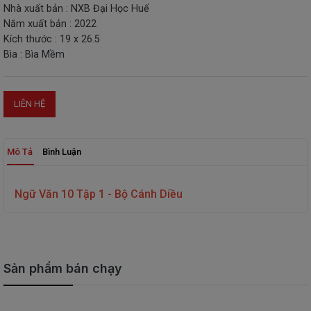
Nhà xuất bản : NXB Đại Học Huế
THIẾT
Năm xuất bản : 2022
BỊ
Kích thước : 19 x 26.5
-
Bìa : Bìa Mềm
STEM
LIÊN HỆ
Mô Tả
Bình Luận
Ngữ Văn 10 Tập 1 - Bộ Cánh Diều
Sản phẩm bán chạy