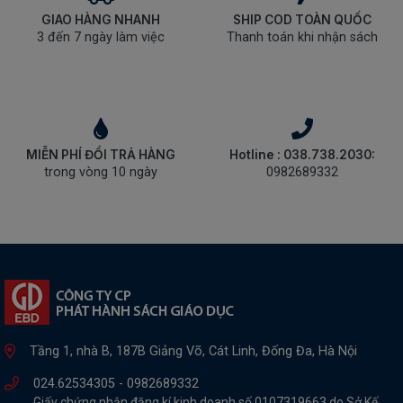
GIAO HÀNG NHANH
SHIP COD TOÀN QUỐC
3 đến 7 ngày làm việc
Thanh toán khi nhận sách
MIỄN PHÍ ĐỔI TRẢ HÀNG
Hotline : 038.738.2030:
trong vòng 10 ngày
0982689332
Tầng 1, nhà B, 187B Giảng Võ, Cát Linh, Đống Đa, Hà Nội
024.62534305 -
0982689332
Giấy chứng nhận đăng kí kinh doanh số 0107319663 do Sở Kế