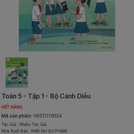
SÁCH
THIẾU
NHI
SÁCH
TIẾNG
VIỆT
SÁCH
NGOẠI
NGỮ
VPP
-
ĐỒ
DÙNG
HỌC
Toán 5 - Tập 1 - Bộ Cánh Diều
SINH
HẾT HÀNG
QUÀ
TẶNG
Mã sản phẩm:
H05TO10024
-
Tác Giả : Nhiều Tác Giả
ĐỒ
Nhà Xuất Bản : NXB ĐH SƯ PHẠM
CHƠI