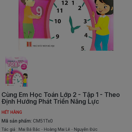
SÁCH
THIẾU
NHI
SÁCH
TIẾNG
VIỆT
SÁCH
NGOẠI
NGỮ
VPP
-
ĐỒ
DÙNG
HỌC
Cùng Em Học Toán Lớp 2 - Tập 1 - Theo
SINH
Định Hướng Phát Triển Năng Lực
QUÀ
HẾT HÀNG
TẶNG
-
Mã sản phẩm:
CM51Tx0
ĐỒ
Tác giả : Mai Bá Bắc - Hoàng Mai Lê - Nguyễn Đức
CHƠI