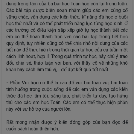
dung trọng tâm của ba bài học Toán học còn lại trong tuần.
Các bài tập được biên soạn nhằm giúp các em củng cố
vững chắc, vận dụng các kiến thức, kĩ năng đã học ở buổi
học thứ nhất và có thể phát triển năng lực từng học sinh. Ở
các trường có điều kiện sắp xếp giờ tự học thành tiết các
em có thể hoàn thành trọn vẹn các bài tập trong tiết học
quy định, tuy nhiên cũng có thể chia nhỏ nội dung của các
tiết này để thực hiện trong thời gian tự học của cả tuần một
cách linh hoạt, hợp lí. Trong quá trình tự học, hãy chú ý trao
đổi, chia sẻ, thảo luận với bạn, với thầy cô về những khó
khăn hay cách làm thú vị,... để đạt kết quả tốt nhất.
- Phần
Vui học
có thể là câu đố vui, bài toán vui, bài toán
tình huống trong cuộc sống để các em vận dụng các kiến
thức đã học, tìm tòi, sáng tạo, phát triển tư duy, tạo hứng
thú cho các em học Toán. Các em có thể thực hiện phần
này với sự hỗ trợ của người lớn.
Rất mong nhận được ý kiến đóng góp của bạn đọc để
cuốn sách hoàn thiện hơn.