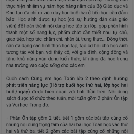
thực hiện nhiệm vụ năm học hằng năm của Bộ Giáo dục và
Đào tạo đã chỉ rõ việc dạy học buổi hai ở tiểu học cần đảm
bảo: Học sinh được tự học (có sự hướng dẫn của giáo
viên) để hoàn thành nội dung học tập tại lớp, góp phần hình
thành một số năng lực, phẩm chất cần thiết như tự chủ,
giao tiếp, hợp tác, chăm chỉ, nhân ái, trung thực,... Đồng thời,
cần đa dạng các hình thức học tập, tạo cơ hội cho học sinh
tương tác với bạn, với thầy cô, với gia đình, cộng đồng và
tăng khả năng vận dụng kiến thức, kĩ năng đã học trong
nhà trường vào cuộc sống cho các em.
Cuốn sách
Cùng em học Toán lớp 2 theo định hướng
phát triển năng lực (Hỗ trợ buổi học thứ hai, lớp học hai
buổi/ngày)
được biên soạn với tinh thần trên. Nội dung
sách được tổ chức theo tuần, mỗi tuần gồm 2 phần: Ôn tập
và Vui học. Trong đó:
- Phần
Ôn tập
gồm 2 tiết, tiết 1 gồm các bài tập củng cố
những nội dung trọng tâm của hai bài học Toán học vào thứ
hai và thứ ba; tiết 2 gồm các bài tập củng cố những nội