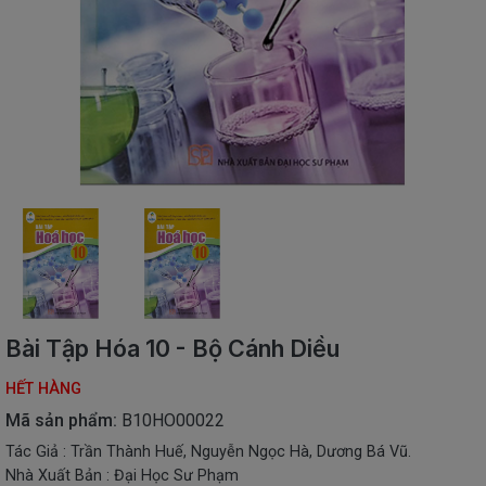
SÁCH
THIẾU
NHI
SÁCH
TIẾNG
VIỆT
SÁCH
NGOẠI
NGỮ
VPP
-
ĐỒ
DÙNG
HỌC
Bài Tập Hóa 10 - Bộ Cánh Diều
SINH
HẾT HÀNG
QUÀ
TẶNG
Mã sản phẩm:
B10HO00022
-
Tác Giả : Trần Thành Huế, Nguyễn Ngọc Hà, Dương Bá Vũ.
ĐỒ
Nhà Xuất Bản : Đại Học Sư Phạm
CHƠI