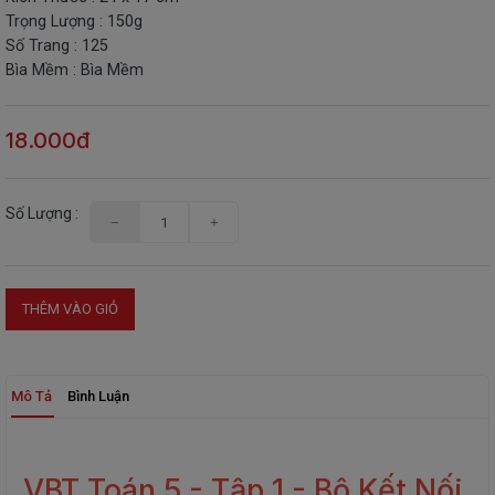
Trọng Lượng : 150g
THIẾT
Số Trang : 125
BỊ
Bìa Mềm : Bìa Mềm
-
STEM
18.000đ
Số Lượng :
THÊM VÀO GIỎ
Mô Tả
Bình Luận
VBT Toán 5 - Tập 1 - Bộ Kết Nối