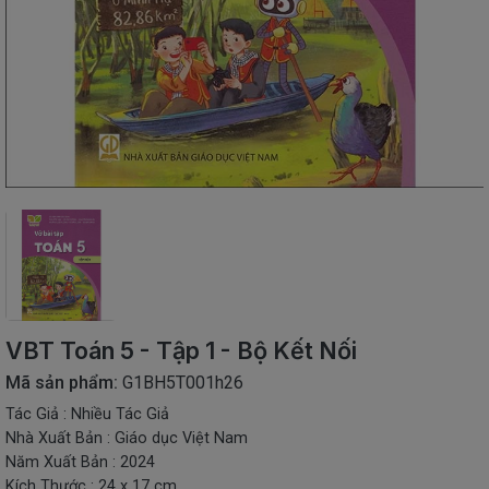
SÁCH
THIẾU
NHI
SÁCH
TIẾNG
VIỆT
SÁCH
NGOẠI
NGỮ
VPP
-
ĐỒ
DÙNG
HỌC
VBT Toán 5 - Tập 1 - Bộ Kết Nối
SINH
Mã sản phẩm:
G1BH5T001h26
QUÀ
Tác Giả : Nhiều Tác Giả
TẶNG
Nhà Xuất Bản : Giáo dục Việt Nam
-
ĐỒ
Năm Xuất Bản : 2024
CHƠI
Kích Thước : 24 x 17 cm