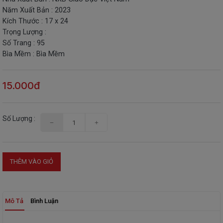
Năm Xuất Bản : 2023
THIẾT
Kích Thước : 17 x 24
BỊ
Trọng Lượng :
-
Số Trang : 95
STEM
Bìa Mềm : Bìa Mềm
15.000đ
Số Lượng :
THÊM VÀO GIỎ
Mô Tả
Bình Luận