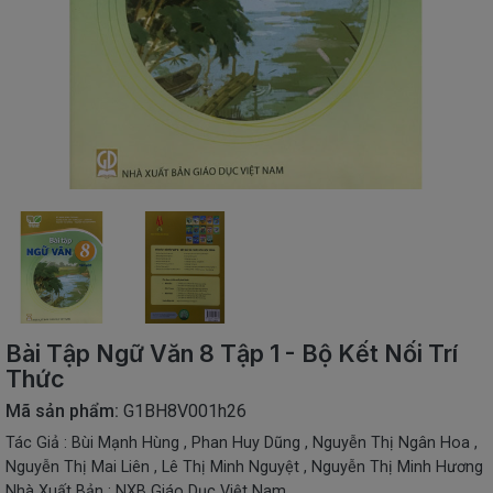
SÁCH
THIẾU
NHI
SÁCH
TIẾNG
VIỆT
SÁCH
NGOẠI
NGỮ
VPP
-
ĐỒ
DÙNG
HỌC
Bài Tập Ngữ Văn 8 Tập 1 - Bộ Kết Nối Trí
SINH
Thức
QUÀ
Mã sản phẩm:
G1BH8V001h26
TẶNG
Tác Giả : Bùi Mạnh Hùng , Phan Huy Dũng , Nguyễn Thị Ngân Hoa ,
-
ĐỒ
Nguyễn Thị Mai Liên , Lê Thị Minh Nguyệt , Nguyễn Thị Minh Hương
CHƠI
Nhà Xuất Bản : NXB Giáo Dục Việt Nam