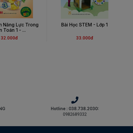
ển Năng Lực Trong
Bài Học STEM - Lớp 1
 Toán 1 - ...
32.000đ
33.000đ
ÀNG
Hotline : 038.738.2030:
0982689332