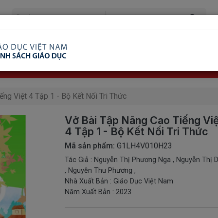
ã Xem
Ship COD Trên Toàn Quốc
Giao Hàng Từ 3 
8.738.2030: 0982689332
ng Việt 4 Tập 1 - Bộ Kết Nối Tri Thức
Vở Bài Tập Nâng Cao Tiếng Vi
4 Tập 1 - Bộ Kết Nối Tri Thức
Mã sản phẩm:
G1LH4V010H23
Tác Giả : Nguyễn Thị Phương Nga , Nguyễn Thị 
, Nguyễn Thu Phương ,
Nhà Xuất Bản : Giáo Dục Việt Nam
Năm Xuất Bản : 2023