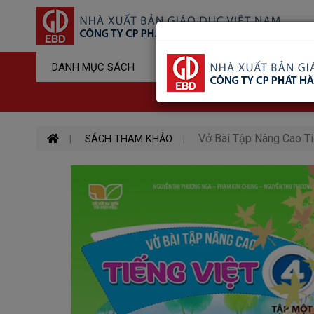
Sản Phẩm Đ
DANH MỤC SÁCH
Hotline : 03
Vở Bài Tập Nâng Cao Tiế
SÁCH THAM KHẢO