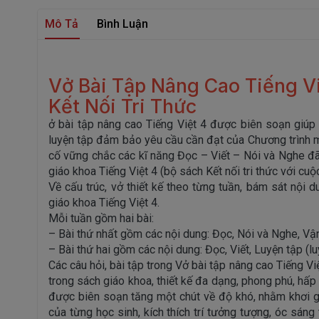
Mô Tả
Bình Luận
Vở Bài Tập Nâng Cao Tiếng Vi
Kết Nối Tri Thức
ở bài tập nâng cao Tiếng Việt 4 được biên soạn giúp
luyện tập đảm bảo yêu cầu cần đạt của Chương trình m
cố vững chắc các kĩ năng Đọc – Viết – Nói và Nghe đ
giáo khoa Tiếng Việt 4 (bộ sách Kết nối tri thức với cuộ
Về cấu trúc, vở thiết kế theo từng tuần, bám sát nội 
giáo khoa Tiếng Việt 4.
Mỗi tuần gồm hai bài:
– Bài thứ nhất gồm các nội dung: Đọc, Nói và Nghe, Vậ
– Bài thứ hai gồm các nội dung: Đọc, Viết, Luyện tập (lu
Các câu hỏi, bài tập trong Vở bài tập nâng cao Tiếng V
trong sách giáo khoa, thiết kế đa dạng, phong phú, hấp 
được biên soạn tăng một chút về độ khó, nhằm khơi g
của từng học sinh, kích thích trí tưởng tượng, óc sán