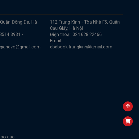
 Quận Đống Đa, Hà
112 Trung Kính - Tòa Nhà F5, Quận
Cầu Giấy, Hà Nội
 3514 3931 -
Điện thoại: 024.628.22466
Email:
.giangvo@gmail.com
ebdbook.trungkinh@gmail.com
iáo dục