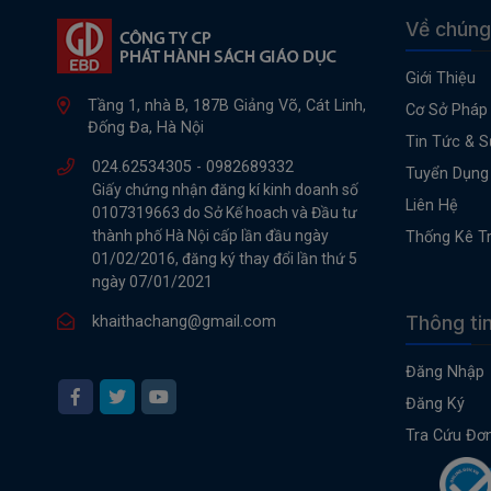
Về chúng
Giới Thiệu
Tầng 1, nhà B, 187B Giảng Võ, Cát Linh,
Cơ Sở Pháp 
Đống Đa, Hà Nội
Tin Tức & S
024.62534305 -
0982689332
Tuyển Dụng
Giấy chứng nhận đăng kí kinh doanh số
Liên Hệ
0107319663 do Sở Kế hoach và Đầu tư
thành phố Hà Nội cấp lần đầu ngày
Thống Kê T
01/02/2016, đăng ký thay đổi lần thứ 5
ngày 07/01/2021
Thông ti
khaithachang@gmail.com
Đăng Nhập
Đăng Ký
Tra Cứu Đơ