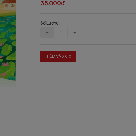
35.000đ
Số Lượng :
THÊM VÀO GIỎ