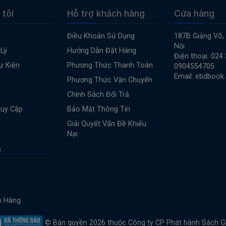
 tôi
Hỗ trợ khách hàng
Cửa hàng
Điều Khoản Sử Dụng
187B Giảng Võ,
Nội
Lý
Hướng Dẫn Đặt Hàng
Điện thoại: 024
ự Kiện
Phương Thức Thanh Toán
0904554705
Email: ebdbook
Phương Thức Vận Chuyển
Chính Sách Đổi Trả
ruy Cập
Bảo Mật Thông Tin
Giải Quyết Vấn Đề Khiếu
Nại
n
n Hàng
© Bản quyền 2026 thuộc Công ty CP Phát hành Sách G