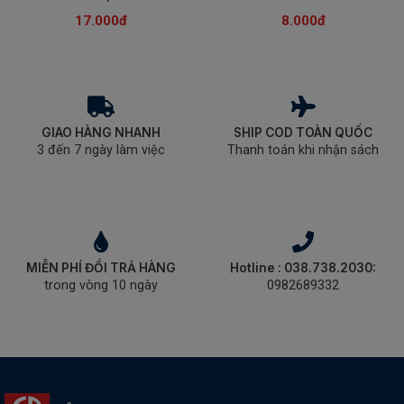
SÁCH
17.000đ
8.000đ
THIẾU
NHI
SÁCH
TIẾNG
VIỆT
GIAO HÀNG NHANH
SHIP COD TOÀN QUỐC
SÁCH
3 đến 7 ngày làm việc
Thanh toán khi nhận sách
NGOẠI
NGỮ
VPP
-
ĐỒ
DÙNG
MIỄN PHÍ ĐỔI TRẢ HÀNG
Hotline : 038.738.2030:
HỌC
trong vòng 10 ngày
0982689332
SINH
QUÀ
TẶNG
-
ĐỒ
CHƠI