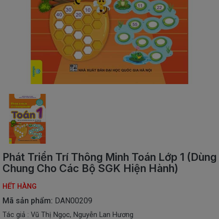
SÁCH
THIẾU
NHI
SÁCH
TIẾNG
VIỆT
SÁCH
NGOẠI
NGỮ
VPP
-
ĐỒ
DÙNG
HỌC
Phát Triển Trí Thông Minh Toán Lớp 1 (Dùng
SINH
Chung Cho Các Bộ SGK Hiện Hành)
QUÀ
HẾT HÀNG
TẶNG
-
Mã sản phẩm:
DAN00209
ĐỒ
Tác giả : Vũ Thị Ngọc, Nguyễn Lan Hương
CHƠI