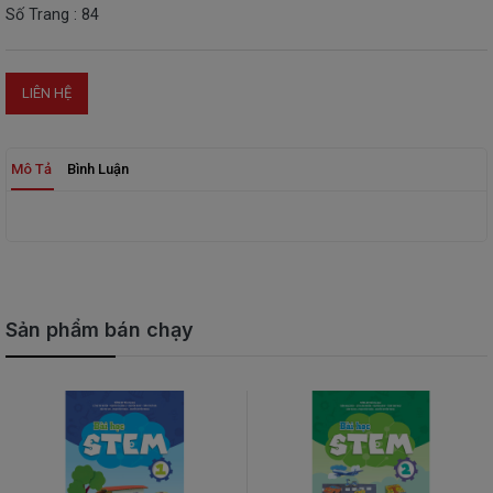
SÁCH
Số Trang : 84
THIẾU
NHI
SÁCH
LIÊN HỆ
TIẾNG
VIỆT
Mô Tả
Bình Luận
SÁCH
NGOẠI
NGỮ
VPP
-
ĐỒ
DÙNG
Sản phẩm bán chạy
HỌC
SINH
QUÀ
TẶNG
-
ĐỒ
CHƠI