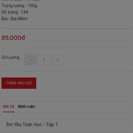
Trọng lượng : 150g
THIẾT
Số trang : 144
BỊ
Bìa : Bìa Mềm
-
STEM
85.000đ
Số Lượng :
THÊM VÀO GIỎ
Mô Tả
Bình Luận
Em Yêu Toán Học - Tập 1