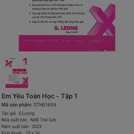
SÁCH
THIẾU
NHI
SÁCH
TIẾNG
VIỆT
SÁCH
NGOẠI
NGỮ
VPP
-
ĐỒ
DÙNG
HỌC
Em Yêu Toán Học - Tập 1
SINH
Mã sản phẩm:
STH01634
QUÀ
Tác giả : S.Leong
TẶNG
Nhà xuất bản : NXB Thế Giới
-
ĐỒ
Năm xuất bản : 2023
CHƠI
Kích thước : 19 x 26