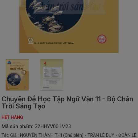
SÁCH
THIẾU
NHI
SÁCH
TIẾNG
VIỆT
SÁCH
NGOẠI
NGỮ
VPP
-
ĐỒ
DÙNG
HỌC
Chuyên Đề Học Tập Ngữ Văn 11 - Bộ Chân
SINH
Trời Sáng Tạo
QUÀ
HẾT HÀNG
TẶNG
-
Mã sản phẩm:
G2HHYV001M23
ĐỒ
Tác Giả : NGUYỄN THÀNH THI (Chủ biên) - TRẦN LÊ DUY - ĐOÀN LÊ
CHƠI