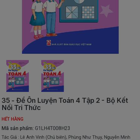
SÁCH
THIẾU
NHI
SÁCH
TIẾNG
VIỆT
SÁCH
NGOẠI
NGỮ
VPP
-
ĐỒ
DÙNG
HỌC
35 - Đề Ôn Luyện Toán 4 Tập 2 - Bộ Kết
SINH
Nối Tri Thức
QUÀ
HẾT HÀNG
TẶNG
-
Mã sản phẩm:
G1LH4T008H23
ĐỒ
Tác Giả : Lê Anh Vinh (Chủ biên), Phùng Như Thụy, Nguyễn Minh
CHƠI