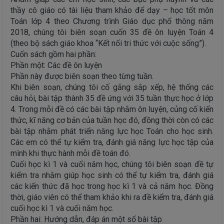
thầy cô giáo có tài liệu tham khảo để dạy – học tốt môn
Toán lớp 4 theo Chương trình Giáo dục phổ thông năm
2018, chúng tôi biên soạn cuốn 35 đề ôn luyện Toán 4
(theo bộ sách giáo khoa “Kết nối tri thức với cuộc sống”).
Cuốn sách gồm hai phần:
Phần một: Các đề ôn luyện
Phần này được biên soạn theo từng tuần.
Khi biên soạn, chúng tôi cố gắng sắp xếp, hệ thống các
câu hỏi, bài tập thành 35 đề ứng với 35 tuần thực học ở lớp
4. Trong mỗi đề có các bài tập nhằm ôn luyện, củng cố kiến
thức, kĩ năng cơ bản của tuần học đó, đồng thời còn có các
bài tập nhằm phát triển năng lực học Toán cho học sinh.
Các em có thể tự kiểm tra, đánh giá năng lực học tập của
mình khi thực hành mỗi đề toán đó.
Cuối học kì 1 và cuối năm học, chúng tôi biên soạn đề tự
kiểm tra nhằm giúp học sinh có thể tự kiểm tra, đánh giá
các kiến thức đã học trong học kì 1 và cả năm học. Đồng
thời, giáo viên có thể tham khảo khi ra đề kiểm tra, đánh giá
cuối học kì 1 và cuối năm học.
Phần hai: Hướng dẫn, đáp án một số bài tập