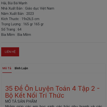
Hải, Bùi Bá Mạnh
THIẾT
Nhà Xuất Bản : Giáo dục Việt Nam
BỊ
Năm Xuất Bản : 2023
-
Kích Thước : 19x26,5 cm
STEM
Trọng Lượng : 165 gr 165 gr
Số Trang : 64
Bìa Mềm : Bìa Mềm
LIÊN HỆ
Mô Tả
Bình Luận
35 Đề Ôn Luyện Toán 4 Tập 2 -
Bộ Kết Nối Tri Thức
MÔ TẢ SẢN PHẨM
Nhằm giúp các em học sinh, các bậc phụ huynh và các