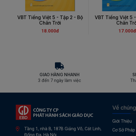
VBT Tiếng Việt 5 - Tập 2 - Bộ
VBT Tiếng Việt 5 -
Chân Trời
Chân Trờ
18.000đ
17.000đ
GIAO HÀNG NHANH
S
3 đến 7 ngày làm việc
Th
Về chúng
Giới Thiệu
Tầng 1, nhà B, 187B Giảng Võ, Cát Linh,
Cơ Sở Pháp 
Đống Đa, Hà Nội