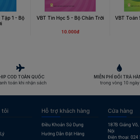
 Tập 1 - Bộ
VBT Tin Học 5 - Bộ Chân Trời
VBT Toán 5
i
10.000đ
HIP COD TOÀN QUỐC
MIỄN PHÍ ĐỔI TRẢ H
anh toán khi nhận sách
trong vòng 10 ngày
 tôi
Hỗ trợ khách hàng
Cửa hàng
Điều Khoản Sử Dụng
187B Giảng Võ,
Nội
Lý
Hướng Dẫn Đặt Hàng
Điện thoại: 024