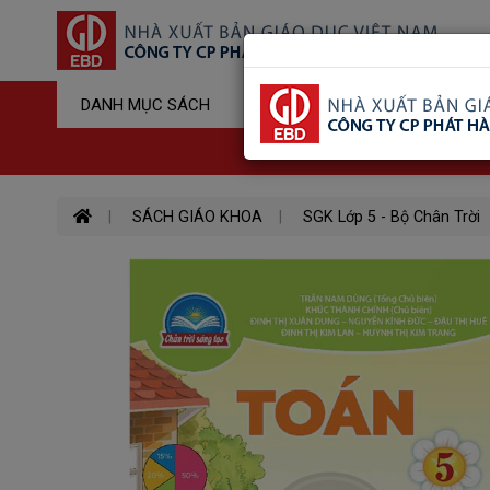
Sản Phẩm Đ
DANH MỤC SÁCH
Hotline : 03
SÁCH GIÁO KHOA
SGK Lớp 5 - Bộ Chân Trời