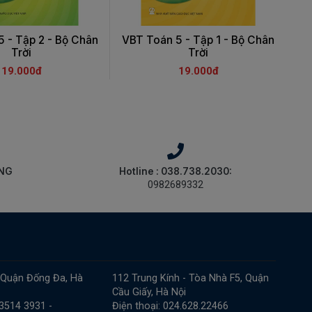
 - Tập 2 - Bộ Chân
VBT Toán 5 - Tập 1 - Bộ Chân
V
Trời
Trời
19.000đ
19.000đ
ÀNG
Hotline : 038.738.2030:
0982689332
 Quận Đống Đa, Hà
112 Trung Kính - Tòa Nhà F5, Quận
Cầu Giấy, Hà Nội
 3514 3931 -
Điện thoại: 024.628.22466