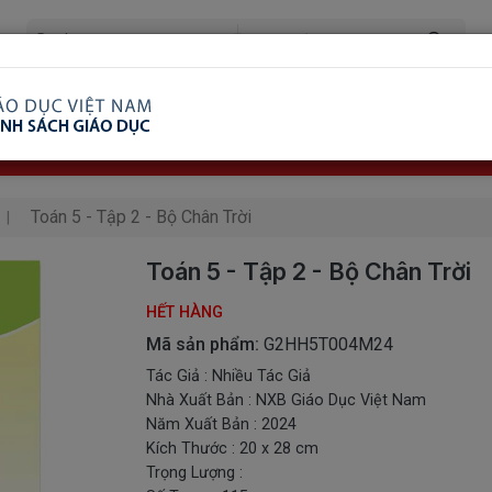
ã Xem
Ship COD Trên Toàn Quốc
Giao Hàng Từ 3 
8.738.2030: 0982689332
Toán 5 - Tập 2 - Bộ Chân Trời
Toán 5 - Tập 2 - Bộ Chân Trời
HẾT HÀNG
Mã sản phẩm:
G2HH5T004M24
Tác Giả : Nhiều Tác Giả
Nhà Xuất Bản : NXB Giáo Dục Việt Nam
Năm Xuất Bản : 2024
Kích Thước : 20 x 28 cm
Trọng Lượng :