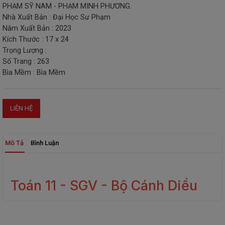
PHẠM SỸ NAM - PHẠM MINH PHƯƠNG.
THIẾT
Nhà Xuất Bản : Đại Học Sư Phạm
BỊ
Năm Xuất Bản : 2023
-
Kích Thước : 17 x 24
STEM
Trọng Lượng :
Số Trang : 263
Bìa Mềm : Bìa Mềm
LIÊN HỆ
Mô Tả
Bình Luận
Toán 11 - SGV - Bộ Cánh Diều