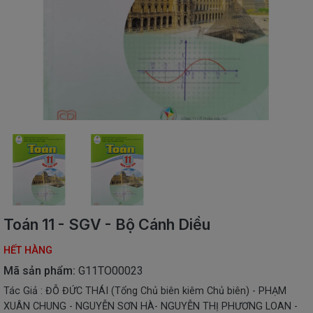
SÁCH
THIẾU
NHI
SÁCH
TIẾNG
VIỆT
SÁCH
NGOẠI
NGỮ
VPP
-
ĐỒ
DÙNG
HỌC
Toán 11 - SGV - Bộ Cánh Diều
SINH
HẾT HÀNG
QUÀ
TẶNG
Mã sản phẩm:
G11TO00023
-
Tác Giả : ĐỖ ĐỨC THÁI (Tổng Chủ biên kiêm Chủ biên) - PHẠM
ĐỒ
XUÂN CHUNG - NGUYỄN SƠN HÀ- NGUYỄN THỊ PHƯƠNG LOAN -
CHƠI