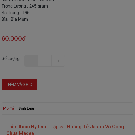
Trọng Lượng : 245 gram
THIẾT
Số Trang : 196
BỊ
Bìa : Bìa Mềm
-
STEM
60.000đ
Số Lượng :
THÊM VÀO GIỎ
Mô Tả
Bình Luận
Thần thoại Hy Lạp - Tập 5 - Hoàng Tử Jason Và Công
Chúa Medea