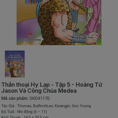
SÁCH
THIẾU
NHI
SÁCH
TIẾNG
VIỆT
SÁCH
NGOẠI
NGỮ
VPP
-
ĐỒ
DÙNG
HỌC
Thần thoại Hy Lạp - Tập 5 - Hoàng Tử
SINH
Jason Và Công Chúa Medea
QUÀ
Mã sản phẩm:
SKD41170
TẶNG
Tác Giả : Thomas, BulfinchLee, Kwangjin, Seo Young
-
ĐỒ
Độ Tuổi : Nhi đồng (6 – 11)
CHƠI
Kích Thước : 14.5 x 20.5 cm