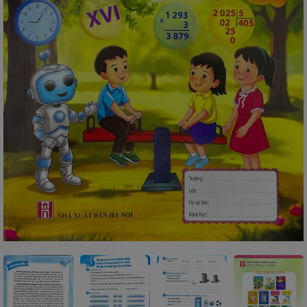
SÁCH
THIẾU
NHI
SÁCH
TIẾNG
VIỆT
SÁCH
NGOẠI
NGỮ
VPP
-
ĐỒ
DÙNG
HỌC
SINH
QUÀ
TẶNG
-
ĐỒ
CHƠI