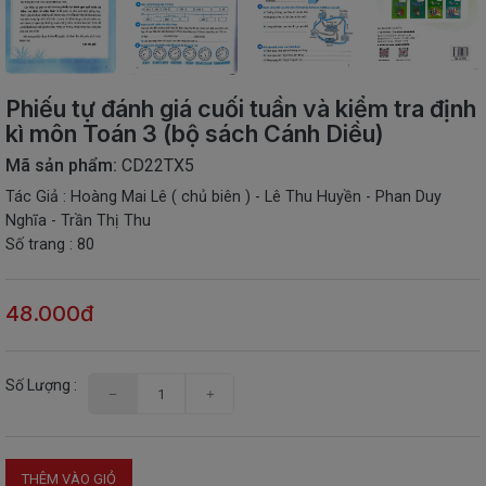
THIẾT
BỊ
-
STEM
Phiếu tự đánh giá cuối tuần và kiểm tra định
kì môn Toán 3 (bộ sách Cánh Diều)
Mã sản phẩm:
CD22TX5
Tác Giả : Hoàng Mai Lê ( chủ biên ) - Lê Thu Huyền - Phan Duy
Nghĩa - Trần Thị Thu
Số trang : 80
48.000đ
Số Lượng :
THÊM VÀO GIỎ