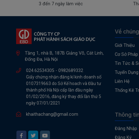
3 đến 7 ngày làm việc
Th
Về chúng
Giới Thiệu
Tầng 1, nhà B, 187B Giảng Võ, Cát Linh,
Cơ Sở Pháp 
Đống Đa, Hà Nội
Tin Tức & S
024.62534305 -
0982689332
Tuyển Dụng
Giấy chứng nhận đăng kí kinh doanh số
Liên Hệ
0107319663 do Sở Kế hoach và Đầu tư
thành phố Hà Nội cấp lần đầu ngày
Thống Kê T
01/02/2016, đăng ký thay đổi lần thứ 5
ngày 07/01/2021
Thông ti
khaithachang@gmail.com
Đăng Nhập
Đăng Ký