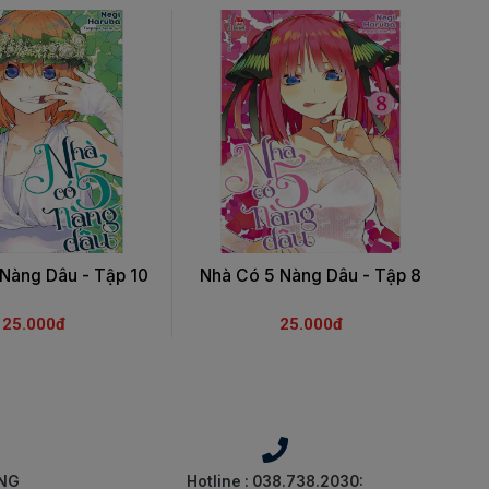
Nàng Dâu - Tập 10
Nhà Có 5 Nàng Dâu - Tập 8
N
25.000đ
25.000đ
ÀNG
Hotline : 038.738.2030: