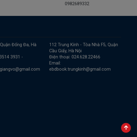
0982689332
 Quận Đống Đa, Hà
112 Trung Kính - Tòa Nhà F5, Quận
Cầu Giấy, Hà Nội
 3514 3931 -
Điện thoại: 024.628.22466
Email:
.giangvo@gmail.com
ebdbook.trungkinh@gmail.com