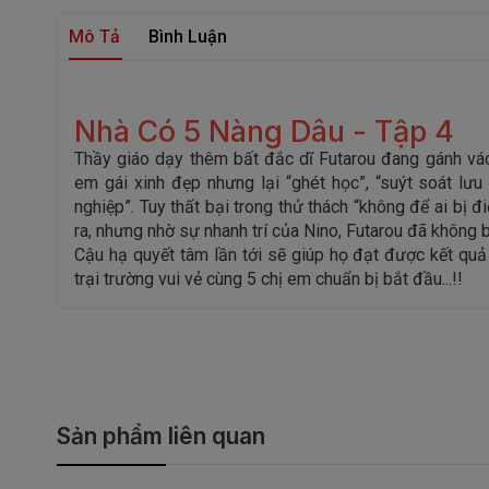
Mô Tả
Bình Luận
Nhà Có 5 Nàng Dâu - Tập 4
Thầy giáo dạy thêm bất đắc dĩ Futarou đang gánh vác
em gái xinh đẹp nhưng lại “ghét học”, “suýt soát lưu 
nghiệp”. Tuy thất bại trong thử thách “không để ai bị đ
ra, nhưng nhờ sự nhanh trí của Nino, Futarou đã không b
Cậu hạ quyết tâm lần tới sẽ giúp họ đạt được kết qu
trại trường vui vẻ cùng 5 chị em chuẩn bị bắt đầu...!!
Sản phẩm liên quan