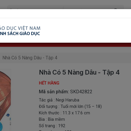
ã Xem
Ship COD Trên Toàn Quốc
Giao Hàng Từ 3 
8.738.2030: 0982689332
Nhà Có 5 Nàng Dâu - Tập 4
Nhà Có 5 Nàng Dâu - Tập 4
HẾT HÀNG
Mã sản phẩm:
SKD42822
Tác giả : Negi Haruba
Đối tượng : Tuổi mới lớn (15 – 18)
Kích thước : 11.3 x 17.6 cm
Bìa : Bìa mềm
Số trang : 192