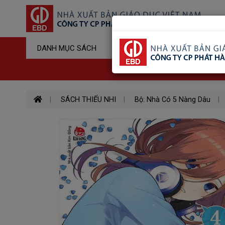
Sản Phẩm Đ
DANH MỤC SÁCH
Hotline : 03
SÁCH THIẾU NHI
Bộ: Nhà Có 5 Nàng Dâu