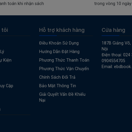
anh toán khi nhận sách
trong vòng 10 ngày
 tôi
Hỗ trợ khách hàng
Cửa hàng
Điều Khoản Sử Dụng
187B Giảng Võ,
Nội
Lý
Hướng Dẫn Đặt Hàng
Điện thoại: 024
ự Kiện
Phương Thức Thanh Toán
0904554705
Email: ebdbook
Phương Thức Vận Chuyển
Chính Sách Đổi Trả
ruy Cập
Bảo Mật Thông Tin
Giải Quyết Vấn Đề Khiếu
Nại
n