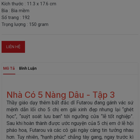
Kích thước : 11.3 x 17.6 cm
THIẾT
Bìa : Bìa mềm
BỊ
Số trang : 192
-
Trọng lượng : 150 gram
STEM
LIÊN HỆ
Mô Tả
Bình Luận
Nhà Có 5 Nàng Dâu - Tập 3
Thầy giáo dạy thêm bất đắc dĩ Futarou đang gánh vác sứ
mệnh dẫn lối cho 5 chị em gái xinh đẹp nhưng lại “ghét
học”, “suýt soát lưu ban” tới ngưỡng cửa “lễ tốt nghiệp”.
Sau khi hoàn thành được ước nguyện của 5 chị em ở lễ hội
pháo hoa, Futarou và các cô gái ngày càng tin tưởng nhau
hơn. Tuy nhiên, "hạnh phúc" chẳng tày gang, ngay trước kì