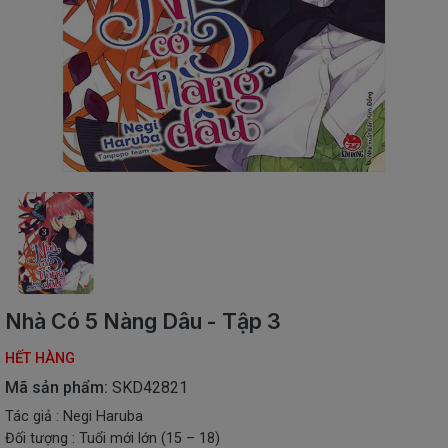
SÁCH
THIẾU
NHI
SÁCH
TIẾNG
VIỆT
SÁCH
NGOẠI
NGỮ
VPP
-
ĐỒ
DÙNG
HỌC
Nhà Có 5 Nàng Dâu - Tập 3
SINH
HẾT HÀNG
QUÀ
TẶNG
Mã sản phẩm:
SKD42821
-
Tác giả : Negi Haruba
ĐỒ
Đối tượng : Tuổi mới lớn (15 – 18)
CHƠI