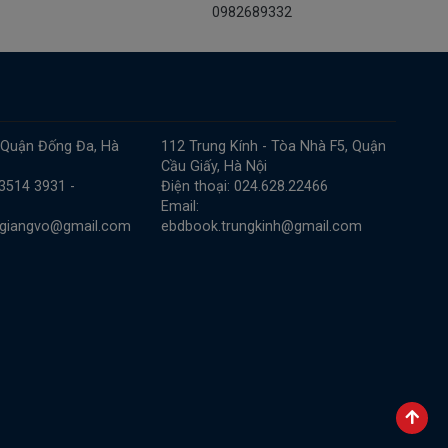
0982689332
 Quận Đống Đa, Hà
112 Trung Kính - Tòa Nhà F5, Quận
Cầu Giấy, Hà Nội
 3514 3931 -
Điện thoại: 024.628.22466
Email:
.giangvo@gmail.com
ebdbook.trungkinh@gmail.com