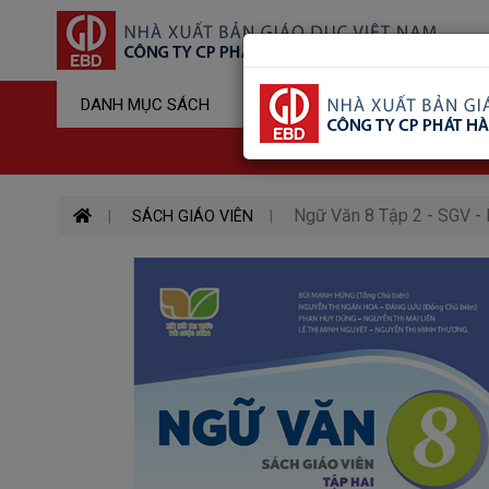
Sản Phẩm Đ
DANH MỤC SÁCH
Hotline : 03
Ngữ Văn 8 Tập 2 - SGV - 
SÁCH GIÁO VIÊN