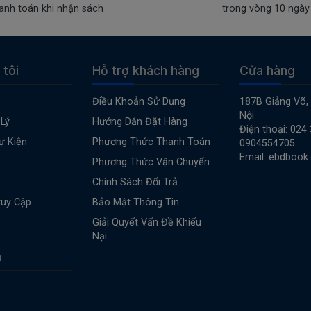
anh toán khi nhận sách
trong vòng 10 ngày
 tôi
Hỗ trợ khách hàng
Cửa hàng
Điều Khoản Sử Dụng
187B Giảng Võ,
Nội
Lý
Hướng Dẫn Đặt Hàng
Điện thoại: 024
ự Kiện
Phương Thức Thanh Toán
0904554705
Email: ebdbook
Phương Thức Vận Chuyển
Chính Sách Đổi Trả
ruy Cập
Bảo Mật Thông Tin
Giải Quyết Vấn Đề Khiếu
Nại
n