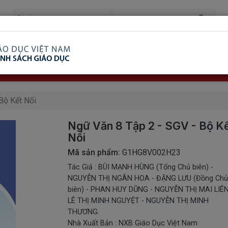
ã Xem
Ship COD Trên Toàn Quốc
Giao Hàng Từ 3 
8.738.2030: 0982689332
Bộ Kết Nối
Ngữ Văn 8 Tập 2 - SGV - Bộ K
Nối
Mã sản phẩm:
G1HG8V002H23
Tác Giả : BÙI MẠNH HÙNG (Tổng Chủ biên) -
NGUYỄN THỊ NGÂN HOA - ĐẶNG LƯU (Đồng Ch
biên) - PHAN HUY DŨNG - NGUYỄN THỊ MAI LIÊN
LÊ THỊ MINH NGUYỆT - NGUYỄN THỊ MINH
THƯƠNG.
Nhà Xuất Bản : NXB Giáo Dục Việt Nam