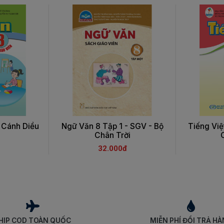
 Cánh Diều
Ngữ Văn 8 Tập 1 - SGV - Bộ
Tiếng Việ
Chân Trời
32.000đ
HIP COD TOÀN QUỐC
MIỄN PHÍ ĐỔI TRẢ H