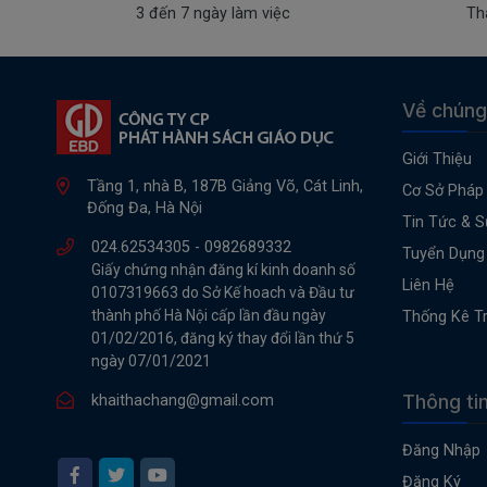
3 đến 7 ngày làm việc
Th
Về chúng
Giới Thiệu
Tầng 1, nhà B, 187B Giảng Võ, Cát Linh,
Cơ Sở Pháp 
Đống Đa, Hà Nội
Tin Tức & S
024.62534305 -
0982689332
Tuyển Dụng
Giấy chứng nhận đăng kí kinh doanh số
Liên Hệ
0107319663 do Sở Kế hoach và Đầu tư
thành phố Hà Nội cấp lần đầu ngày
Thống Kê T
01/02/2016, đăng ký thay đổi lần thứ 5
ngày 07/01/2021
Thông ti
khaithachang@gmail.com
Đăng Nhập
Đăng Ký