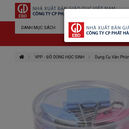
Sản Phẩm Đ
DANH MỤC SÁCH
Hotline : 03
VPP - ĐỒ DÙNG HỌC SINH
Dụng Cụ Văn Phò