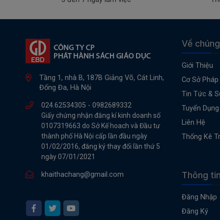
Về chúng
Giới Thiệu
Tầng 1, nhà B, 187B Giảng Võ, Cát Linh,
Cơ Sở Pháp 
Đống Đa, Hà Nội
Tin Tức & S
024.62534305 -
0982689332
Tuyển Dụng
Giấy chứng nhận đăng kí kinh doanh số
Liên Hệ
0107319663 do Sở Kế hoach và Đầu tư
thành phố Hà Nội cấp lần đầu ngày
Thống Kê T
01/02/2016, đăng ký thay đổi lần thứ 5
ngày 07/01/2021
Thông ti
khaithachang@gmail.com
Đăng Nhập
Đăng Ký