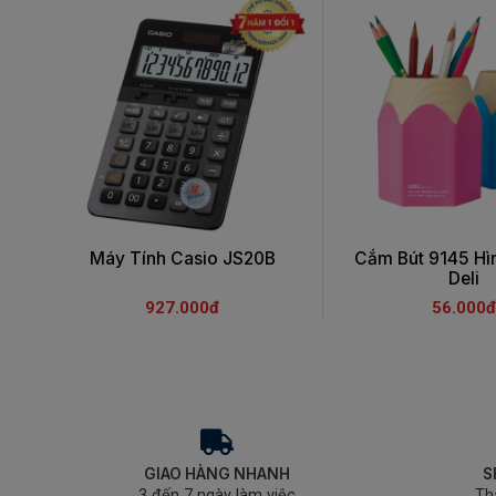
Máy Tính Casio JS20B
Cắm Bút 9145 Hìn
Deli
927.000đ
56.000đ
GIAO HÀNG NHANH
S
3 đến 7 ngày làm việc
Th