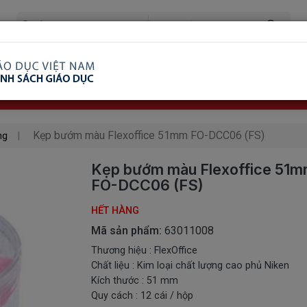
ã Xem
Ship COD Trên Toàn Quốc
Giao Hàng Từ 3 
8.738.2030: 0982689332
Kẹp bướm màu Flexoffice 51mm FO-DCC06 (FS)
ng
Kẹp bướm màu Flexoffice 51
FO-DCC06 (FS)
HẾT HÀNG
Mã sản phẩm:
63011008
Thương hiệu : FlexOffice
Chất liệu : Kim loại chất lượng cao phủ Niken
Kích thước : 51 mm
Quy cách : 12 cái / hộp