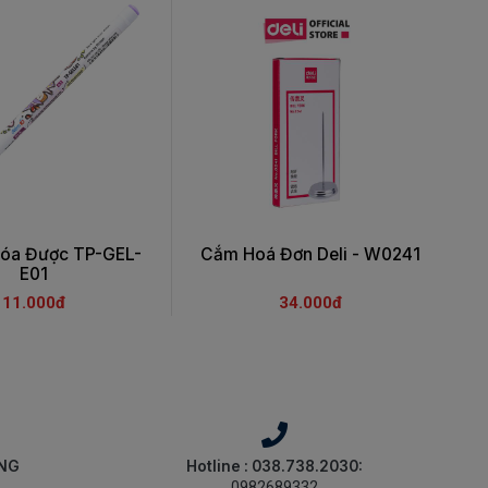
Xóa Được TP-GEL-
Cắm Hoá Đơn Deli - W0241
E01
11.000đ
34.000đ
ÀNG
Hotline : 038.738.2030:
0982689332