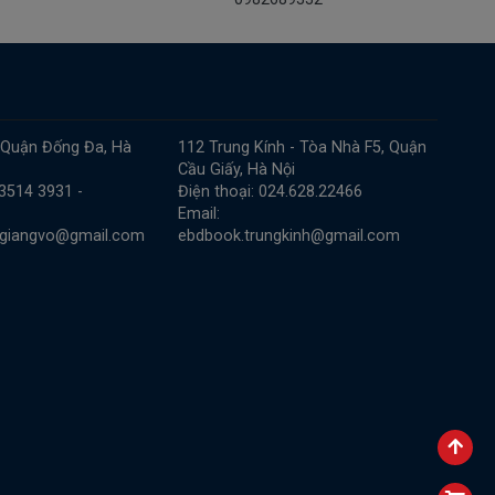
 Quận Đống Đa, Hà
112 Trung Kính - Tòa Nhà F5, Quận
Cầu Giấy, Hà Nội
 3514 3931 -
Điện thoại: 024.628.22466
Email:
.giangvo@gmail.com
ebdbook.trungkinh@gmail.com