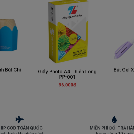
h Bút Chì
Bút Gel 
Giấy Photo A4 Thiên Long
PP-001
96.000đ
HIP COD TOÀN QUỐC
MIỄN PHÍ ĐỔI TRẢ H
anh toán khi nhận sách
trong vòng 10 ngày