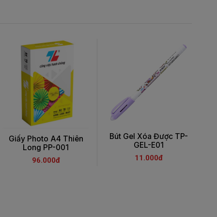
Bút Gel Xóa Được TP-
B
Giấy Photo A4 Thiên
GEL-E01
Long PP-001
11.000đ
96.000đ