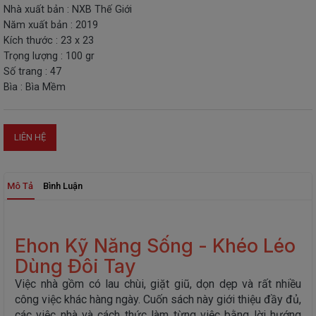
Nhà xuất bản : NXB Thế Giới
THIẾT
Năm xuất bản : 2019
BỊ
Kích thước : 23 x 23
-
Trọng lượng : 100 gr
STEM
Số trang : 47
Bìa : Bìa Mềm
LIÊN HỆ
Mô Tả
Bình Luận
Ehon Kỹ Năng Sống - Khéo Léo
Dùng Đôi Tay
Việc nhà gồm có lau chùi, giặt giũ, dọn dẹp và rất nhiều
công việc khác hàng ngày. Cuốn sách này giới thiệu đầy đủ,
các việc nhà và cách thức làm từng việc bằng lời hướng