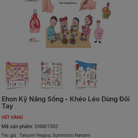
SÁCH
THIẾU
NHI
SÁCH
TIẾNG
VIỆT
SÁCH
NGOẠI
NGỮ
VPP
-
ĐỒ
DÙNG
HỌC
Ehon Kỹ Năng Sống - Khéo Léo Dùng Đôi
SINH
Tay
QUÀ
HẾT HÀNG
TẶNG
-
Mã sản phẩm:
SNN01502
ĐỒ
Tác giả : Tatsumi Nagisa, Sumimoto Nanami
CHƠI