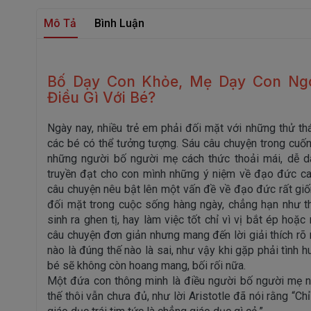
Mô Tả
Bình Luận
Bố Dạy Con Khỏe, Mẹ Dạy Con Ngo
Điều Gì Với Bé?
Ngày nay, nhiều trẻ em phải đối mặt với những thử t
các bé có thể tưởng tượng. Sáu câu chuyện trong cuố
những người bố người mẹ cách thức thoải mái, dễ d
truyền đạt cho con mình những ý niệm về đạo đức ca
câu chuyện nêu bật lên một vấn đề về đạo đức rất giố
đối mặt trong cuộc sống hàng ngày, chẳng hạn như t
sinh ra ghen tị, hay làm việc tốt chỉ vì vị bắt ép ho
câu chuyện đơn giản nhưng mang đến lời giải thích rõ r
nào là đúng thế nào là sai, như vậy khi gặp phải tình 
bé sẽ không còn hoang mang, bối rối nữa.
Một đứa con thông minh là điều người bố người mẹ 
thế thôi vẫn chưa đủ, như lời Aristotle đã nói rằng “C