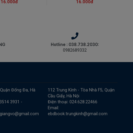
16.000đ
16.000đ
ÀNG
Hotline : 038.738.2030:
0982689332
 Quận Đống Đa, Hà
112 Trung Kính - Tòa Nhà F5, Quận
Cầu Giấy, Hà Nội
 3514 3931 -
Điện thoại: 024.628.22466
Email:
.giangvo@gmail.com
ebdbook.trungkinh@gmail.com