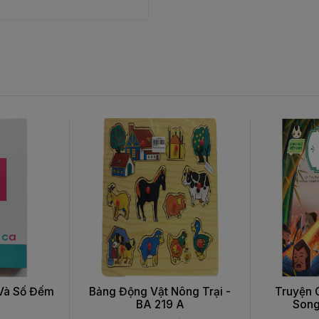
 Và Số Đếm
Bảng Động Vật Nông Trại -
Truyện 
BA 219 A
Song