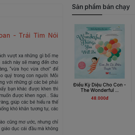
Sản phẩm bán chạy
an - Trái Tim Nói
hách vượt xa những gì bố mẹ
n sách này sẽ mang đến cho
àng, “vừa học vừa chơi” để
o quý trong con người. Mỗi
ng với những gì các bé phải
Điều Kỳ Diệu Cho Con -
hấy bạn khác được khen thì
The Wonderful ...
ặc muốn được khen ngợi… Sáu
48.000đ
àng, giúp các bé hiểu ra thế
huống khó khăn tương tự, các
nào cũng mơ ước, nhưng chỉ
hỉ giáo dục cái đầu mà không