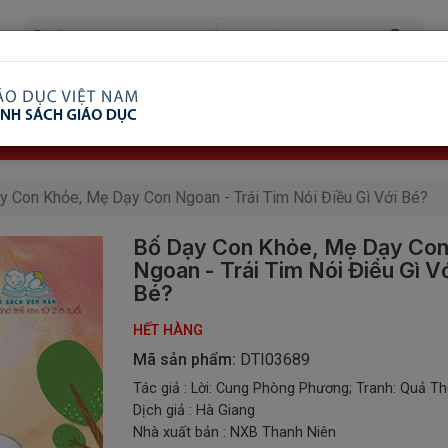
ã Xem
Ship COD Trên Toàn Quốc
Giao Hàng Từ 3 
8.738.2030: 0982689332
y Con Khỏe, Mẹ Dạy Con Ngoan - Trái Tim Nói Điều Gì Với Bé?
Bố Dạy Con Khỏe, Mẹ Dạy Co
Ngoan - Trái Tim Nói Điều Gì V
Bé?
HẾT HÀNG
Mã sản phẩm:
DTI03689
Tác giả : Lời: Cung Phòng Phương; Tranh: Quả T
Dịch giả : Hà Giang
Nhà xuất bản : NXB Thanh Niên