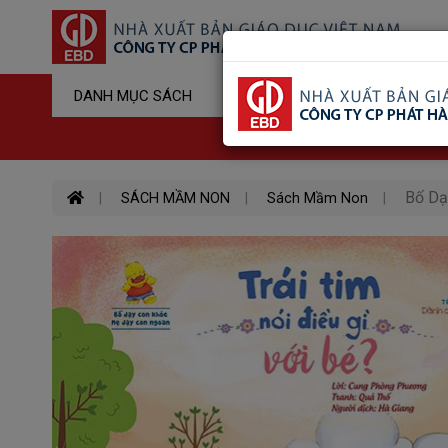
Sản Phẩm Đ
DANH MỤC SÁCH
Hotline : 03
Bố Dạ
SÁCH MẦM NON
Sách Mầm Non