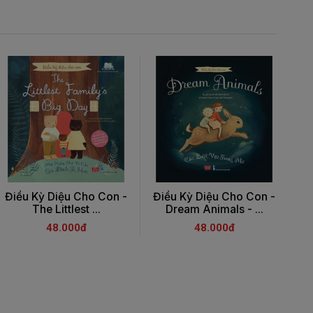
Điều Kỳ Diệu Cho Con -
Điều Kỳ Diệu Cho Con -
Đi
The Littlest ...
Dream Animals - ...
48.000đ
48.000đ