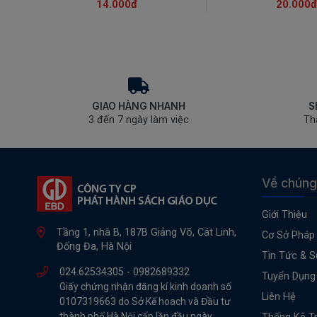
14.000đ
20.000đ
GIAO HÀNG NHANH
S
3 đến 7 ngày làm việc
Th
Về chúng
Giới Thiệu
Tầng 1, nhà B, 187B Giảng Võ, Cát Linh,
Cơ Sở Pháp 
Đống Đa, Hà Nội
Tin Tức & S
024.62534305 -
0982689332
Tuyển Dụng
Giấy chứng nhận đăng kí kinh doanh số
Liên Hệ
0107319663 do Sở Kế hoach và Đầu tư
thành phố Hà Nội cấp lần đầu ngày