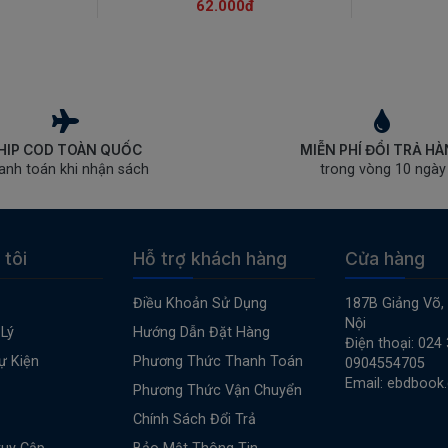
62.000đ
HIP COD TOÀN QUỐC
MIỄN PHÍ ĐỔI TRẢ H
anh toán khi nhận sách
trong vòng 10 ngày
 tôi
Hỗ trợ khách hàng
Cửa hàng
Điều Khoản Sử Dụng
187B Giảng Võ,
Nội
Lý
Hướng Dẫn Đặt Hàng
Điện thoại: 024
ự Kiện
Phương Thức Thanh Toán
0904554705
Email: ebdbook
Phương Thức Vận Chuyển
Chính Sách Đổi Trả