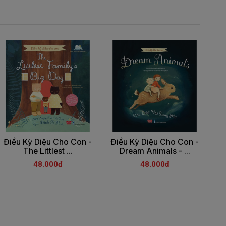
Điều Kỳ Diệu Cho Con -
Điều Kỳ Diệu Cho Con -
Đi
The Littlest ...
Dream Animals - ...
48.000đ
48.000đ