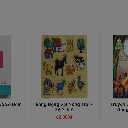
 Và Số Đếm
Bảng Động Vật Nông Trại -
Truyện 
BA 219 A
Song
62.000đ