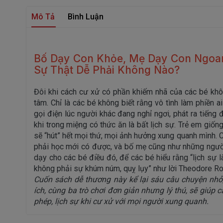
Mô Tả
Bình Luận
Bố Dạy Con Khỏe, Mẹ Dạy Con Ngoan
Sự Thật Dễ Phải Không Nào?
Đôi khi cách cư xử có phần khiếm nhã của các bé khô
tâm. Chỉ là các bé không biết rằng vô tình làm phiền ai
gọi điện lúc người khác đang nghỉ ngơi, phát ra tiếng 
khi trong miệng có thức ăn là bất lịch sự. Trẻ em giốn
sẽ “hút” hết mọi thứ, mọi ảnh hưởng xung quanh mình. Cư
phải học mới có được, và bố mẹ cũng như những người
dạy cho các bé điều đó, để các bé hiểu rằng “lịch sự là
không phải sự khúm núm, quỵ lụy” như lời Theodore Ro
Cuốn sách dễ thương này kể lại sáu câu chuyện nhỏ
ích, cùng ba trò chơi đơn giản nhưng lý thú, sẽ giúp 
phép, lịch sự khi cư xử với mọi người xung quanh.