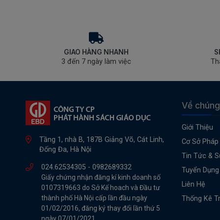
GIAO HÀNG NHANH
S
3 đến 7 ngày làm việc
Th
Về chúng
Giới Thiệu
Tầng 1, nhà B, 187B Giảng Võ, Cát Linh,
Cơ Sở Pháp 
Đống Đa, Hà Nội
Tin Tức & S
024.62534305 -
0982689332
Tuyển Dụng
Giấy chứng nhận đăng kí kinh doanh số
Liên Hệ
0107319663 do Sở Kế hoach và Đầu tư
thành phố Hà Nội cấp lần đầu ngày
Thống Kê T
01/02/2016, đăng ký thay đổi lần thứ 5
ngày 07/01/2021