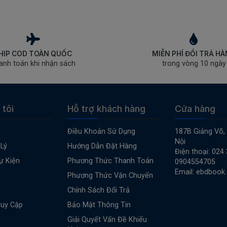
HIP COD TOÀN QUỐC
MIỄN PHÍ ĐỔI TRẢ H
anh toán khi nhận sách
trong vòng 10 ngày
 tôi
Hỗ trợ khách hàng
Cửa hàng
Điều Khoản Sử Dụng
187B Giảng Võ,
Nội
Lý
Hướng Dẫn Đặt Hàng
Điện thoại: 024
ự Kiện
Phương Thức Thanh Toán
0904554705
Email: ebdbook
Phương Thức Vận Chuyển
Chính Sách Đổi Trả
ruy Cập
Bảo Mật Thông Tin
Giải Quyết Vấn Đề Khiếu