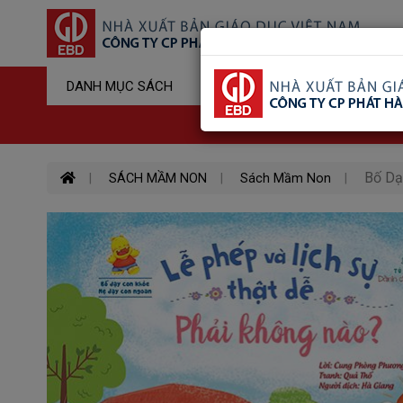
Sản Phẩm Đ
DANH MỤC SÁCH
Hotline : 03
Bố Dạ
SÁCH MẦM NON
Sách Mầm Non