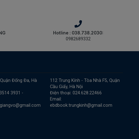
ÀNG
Hotline : 038.738.2030:
0982689332
 Quận Đống Đa, Hà
112 Trung Kính - Tòa Nhà F5, Quận
Cầu Giấy, Hà Nội
 3514 3931 -
Điện thoại: 024.628.22466
Email:
.giangvo@gmail.com
ebdbook.trungkinh@gmail.com