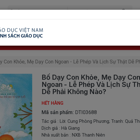
ã Xem
Ship COD Trên Toàn Quốc
Giao Hàng Từ 3 
8.738.2030: 0982689332
y Con Khỏe, Mẹ Dạy Con Ngoan - Lễ Phép Và Lịch Sự Thật Dễ P
Bố Dạy Con Khỏe, Mẹ Dạy Co
Ngoan - Lễ Phép Và Lịch Sự T
Dễ Phải Không Nào?
HẾT HÀNG
Mã sản phẩm:
DTI03688
Tác giả : Lời: Cung Phòng Phương; Tranh: Quả T
Dịch giả : Hà Giang
Nhà xuất bản : NXB Thanh Niên