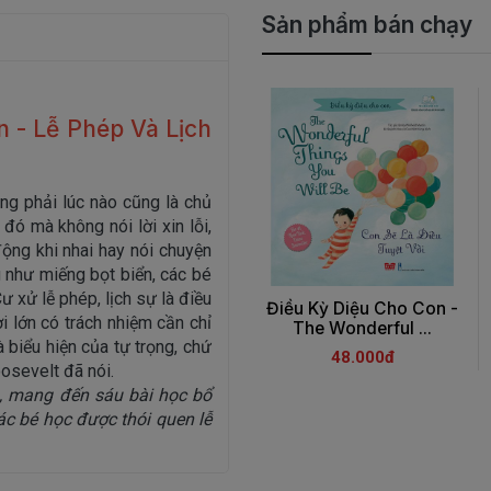
Sản phẩm bán chạy
 - Lễ Phép Và Lịch
ng phải lúc nào cũng là chủ
 đó mà không nói lời xin lỗi,
động khi nhai hay nói chuyện
g như miếng bọt biển, các bé
 xử lễ phép, lịch sự là điều
Điều Kỳ Diệu Cho Con -
 lớn có trách nhiệm cần chỉ
The Wonderful ...
 biểu hiện của tự trọng, chứ
48.000đ
osevelt đã nói.
, mang đến sáu bài học bổ
các bé học được thói quen lễ