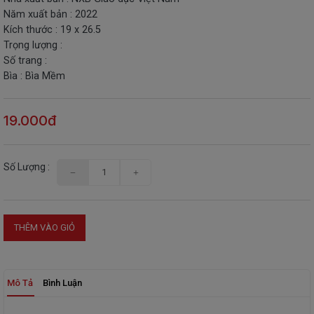
SÁCH
Năm xuất bản : 2022
THIẾU
Kích thước : 19 x 26.5
NHI
Trọng lượng :
SÁCH
Số trang :
TIẾNG
Bìa : Bìa Mềm
VIỆT
SÁCH
19.000đ
NGOẠI
NGỮ
VPP
Số Lượng :
-
ĐỒ
DÙNG
HỌC
THÊM VÀO GIỎ
SINH
QUÀ
TẶNG
-
Mô Tả
Bình Luận
ĐỒ
CHƠI