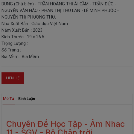
DUNG (Chủ biên) - TRẦN HOÀNG THỊ ÁI CẦM - TRẦN ĐỨC -
THIẾT
NGUYỄN VĂN HẢO - PHAN THỊ THU LAN - LÊ MINH PHƯỚC -
BỊ
NGUYỄN THỊ PHƯƠNG THƯ.
-
Nhà Xuất Bản : Giáo dục Việt Nam
STEM
Năm Xuất Bản : 2023
Kích Thước : 19 x 26.5
Trọng Lượng :
Số Trang :
Bìa Mềm : Bìa Mềm
LIÊN HỆ
Mô Tả
Bình Luận
Chuyên Đề Học Tập - Âm Nhac
11 - SGV - Bộ Chân trời