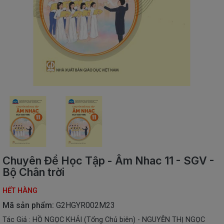
SÁCH
THIẾU
NHI
SÁCH
TIẾNG
VIỆT
SÁCH
NGOẠI
NGỮ
VPP
-
ĐỒ
DÙNG
HỌC
Chuyên Đề Học Tập - Âm Nhac 11 - SGV -
SINH
Bộ Chân trời
QUÀ
HẾT HÀNG
TẶNG
-
Mã sản phẩm:
G2HGYR002M23
ĐỒ
Tác Giả : HỒ NGỌC KHẢI (Tổng Chủ biên) - NGUYỄN THỊ NGỌC
CHƠI