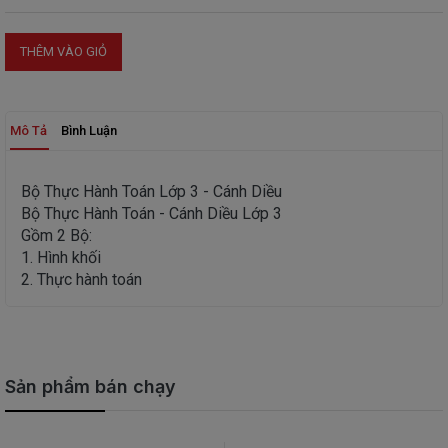
THIẾT
BỊ
THÊM VÀO GIỎ
-
STEM
Mô Tả
Bình Luận
Bộ Thực Hành Toán Lớp 3 - Cánh Diều
Bộ Thực Hành Toán - Cánh Diều Lớp 3
Gồm 2 Bộ:
1. Hình khối
2. Thực hành toán
Sản phẩm bán chạy