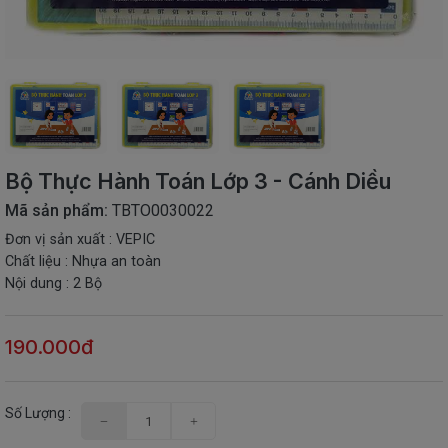
SÁCH
THIẾU
NHI
SÁCH
TIẾNG
VIỆT
SÁCH
NGOẠI
Bộ Thực Hành Toán Lớp 3 - Cánh Diều
NGỮ
Mã sản phẩm:
TBTO0030022
VPP
Đơn vị sản xuất : VEPIC
-
Chất liệu : Nhựa an toàn
ĐỒ
Nội dung : 2 Bộ
DÙNG
HỌC
SINH
190.000đ
QUÀ
TẶNG
-
Số Lượng :
ĐỒ
CHƠI