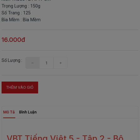
Trọng Lượng : 150g
THIẾT
Số Trang : 125
BỊ
Bìa Mềm : Bìa Mềm
-
STEM
16.000đ
Số Lượng :
THÊM VÀO GIỎ
Mô Tả
Bình Luận
VBT Tiếng Việt 5 - Tập 2 - Bộ