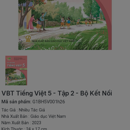
SÁCH
THIẾU
NHI
SÁCH
TIẾNG
VIỆT
SÁCH
NGOẠI
NGỮ
VPP
-
ĐỒ
DÙNG
HỌC
VBT Tiếng Việt 5 - Tập 2 - Bộ Kết Nối
SINH
Mã sản phẩm:
G1BH5V001h26
QUÀ
Tác Giả : Nhiều Tác Giả
TẶNG
Nhà Xuất Bản : Giáo dục Việt Nam
-
ĐỒ
Năm Xuất Bản : 2023
CHƠI
Kích Thước : 24 x 17 cm