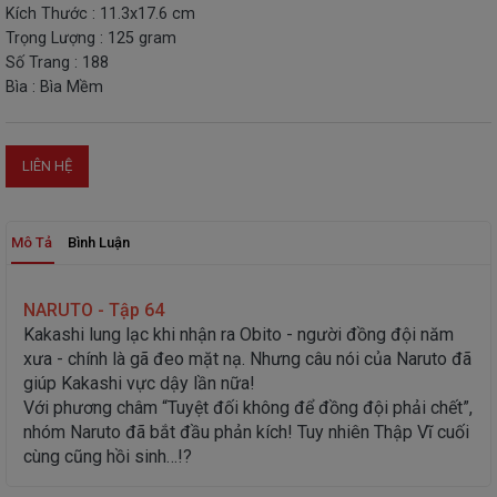
Kích Thước : 11.3x17.6 cm
THIẾT
Trọng Lượng : 125 gram
BỊ
Số Trang : 188
-
Bìa : Bìa Mềm
STEM
LIÊN HỆ
Mô Tả
Bình Luận
NARUTO - Tập 64
Kakashi lung lạc khi nhận ra Obito - người đồng đội năm
xưa - chính là gã đeo mặt nạ. Nhưng câu nói của Naruto đã
giúp Kakashi vực dậy lần nữa!
Với phương châm “Tuyệt đối không để đồng đội phải chết”,
nhóm Naruto đã bắt đầu phản kích! Tuy nhiên Thập Vĩ cuối
cùng cũng hồi sinh…!?