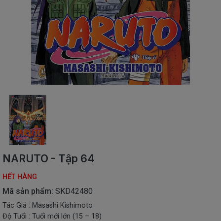
SÁCH
THIẾU
NHI
SÁCH
TIẾNG
VIỆT
SÁCH
NGOẠI
NGỮ
VPP
-
ĐỒ
DÙNG
HỌC
NARUTO - Tập 64
SINH
HẾT HÀNG
QUÀ
TẶNG
Mã sản phẩm:
SKD42480
-
Tác Giả : Masashi Kishimoto
ĐỒ
Độ Tuổi : Tuổi mới lớn (15 – 18)
CHƠI