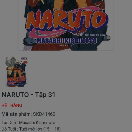
SÁCH
THIẾU
NHI
SÁCH
TIẾNG
VIỆT
SÁCH
NGOẠI
NGỮ
VPP
-
ĐỒ
DÙNG
HỌC
NARUTO - Tập 31
SINH
HẾT HÀNG
QUÀ
TẶNG
Mã sản phẩm:
SKD41460
-
Tác Giả : Masashi Kishimoto
ĐỒ
Độ Tuổi : Tuổi mới lớn (15 – 18)
CHƠI