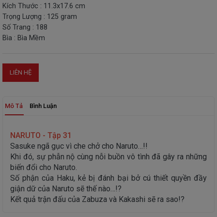
Kích Thước : 11.3x17.6 cm
THIẾT
Trọng Lượng : 125 gram
BỊ
Số Trang : 188
-
Bìa : Bìa Mềm
STEM
LIÊN HỆ
Mô Tả
Bình Luận
NARUTO - Tập 31
Sasuke ngã gục vì che chở cho Naruto…!!
Khi đó, sự phẫn nộ cùng nỗi buồn vô tình đã gây ra những
biến đổi cho Naruto.
Số phận của Haku, kẻ bị đánh bại bở cú thiết quyền đầy
giận dữ của Naruto sẽ thế nào…!?
Kết quả trận đấu của Zabuza và Kakashi sẽ ra sao!?