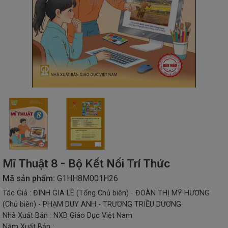
SÁCH
THIẾU
NHI
SÁCH
TIẾNG
VIỆT
SÁCH
NGOẠI
NGỮ
VPP
-
ĐỒ
DÙNG
HỌC
Mĩ Thuật 8 - Bộ Kết Nối Trí Thức
SINH
Mã sản phẩm:
G1HH8M001H26
QUÀ
Tác Giả : ĐINH GIA LÊ (Tổng Chủ biên) - ĐOÀN THỊ MỸ HƯƠNG
TẶNG
(Chủ biên) - PHẠM DUY ANH - TRƯƠNG TRIỀU DƯƠNG.
-
ĐỒ
Nhà Xuất Bản : NXB Giáo Dục Việt Nam
CHƠI
Năm Xuất Bản :