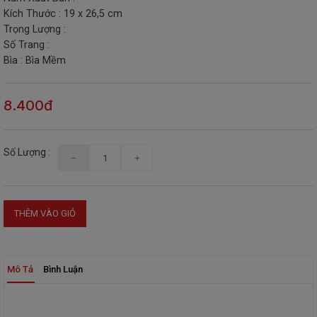
Kích Thước : 19 x 26,5 cm
THIẾT
Trọng Lượng :
BỊ
Số Trang :
-
Bìa : Bìa Mềm
STEM
8.400đ
Số Lượng :
THÊM VÀO GIỎ
Mô Tả
Bình Luận