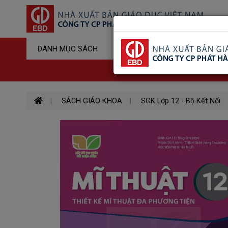
Sản Phẩm Đ
DANH MỤC SÁCH
Hotline : 03
SÁCH GIÁO KHOA
SGK Lớp 12 - Bộ Kết Nối