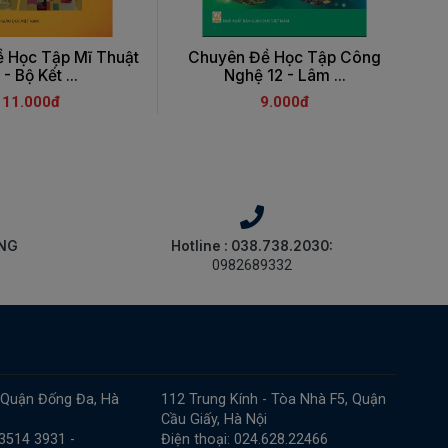
 Học Tập Mĩ Thuật
Chuyên Đề Học Tập Công
 - Bộ Kết ...
Nghệ 12 - Lâm ...
11.000đ
9.000đ
ÀNG
Hotline : 038.738.2030:
0982689332
 Quận Đống Đa, Hà
112 Trung Kính - Tòa Nhà F5, Quận
Cầu Giấy, Hà Nội
 3514 3931 -
Điện thoại: 024.628.22466