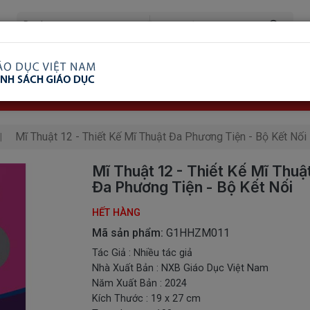
ã Xem
Ship COD Trên Toàn Quốc
Giao Hàng Từ 3 
8.738.2030: 0982689332
Mĩ Thuật 12 - Thiết Kế Mĩ Thuật Đa Phương Tiện - Bộ Kết Nối
Mĩ Thuật 12 - Thiết Kế Mĩ Thuậ
Đa Phương Tiện - Bộ Kết Nối
HẾT HÀNG
Mã sản phẩm:
G1HHZM011
Tác Giả : Nhiều tác giả
Nhà Xuất Bản : NXB Giáo Dục Việt Nam
Năm Xuất Bản : 2024
Kích Thước : 19 x 27 cm