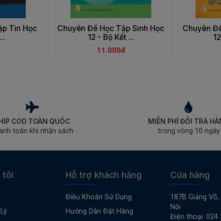
p Tin Học
Chuyên Đề Học Tập Sinh Học
Chuyên Đề
..
12 - Bộ Kết ...
12
11.000đ
HIP COD TOÀN QUỐC
MIỄN PHÍ ĐỔI TRẢ H
anh toán khi nhận sách
trong vòng 10 ngày
 tôi
Hỗ trợ khách hàng
Cửa hàng
Điều Khoản Sử Dụng
187B Giảng Võ,
Nội
Lý
Hướng Dẫn Đặt Hàng
Điện thoại: 024