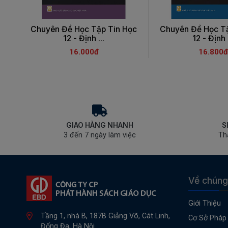
Chuyên Đề Học Tập Tin Học
Chuyên Đề Học Tậ
12 - Định ...
12 - Định .
16.000đ
16.800đ
GIAO HÀNG NHANH
S
3 đến 7 ngày làm việc
Th
Về chúng
Giới Thiệu
Tầng 1, nhà B, 187B Giảng Võ, Cát Linh,
Cơ Sở Pháp 
Đống Đa, Hà Nội