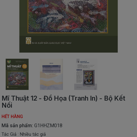
SÁCH
THIẾU
NHI
SÁCH
TIẾNG
VIỆT
SÁCH
NGOẠI
NGỮ
VPP
-
ĐỒ
DÙNG
HỌC
Mĩ Thuật 12 - Đồ Họa (Tranh In) - Bộ Kết
SINH
Nối
QUÀ
HẾT HÀNG
TẶNG
-
Mã sản phẩm:
G1HHZM018
ĐỒ
Tác Giả : Nhiều tác giả
CHƠI