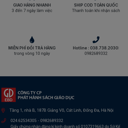
GIAO HÀNG NHANH
SHIP COD TOÀN QUỐC
3 đến 7 ngày làm việc
Thanh toán khi nhận sách
MIỄN PHÍ ĐỔI TRẢ HÀNG
Hotline : 038.738.2030:
trong vòng 10 ngày
0982689332
Tầng 1, nhà B, 187B Giảng Võ, Cát Linh, Đống Đa, Hà Nội
024.62534305 -
0982689332
Giấy chứng nhận đăng kí kinh doanh số 0107319663 do Sở Kế