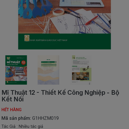
SÁCH
THIẾU
NHI
SÁCH
TIẾNG
VIỆT
SÁCH
NGOẠI
NGỮ
VPP
-
ĐỒ
DÙNG
HỌC
Mĩ Thuật 12 - Thiết Kế Công Nghiệp - Bộ
SINH
Kết Nối
QUÀ
HẾT HÀNG
TẶNG
-
Mã sản phẩm:
G1HHZM019
ĐỒ
Tác Giả : Nhiều tác giả
CHƠI