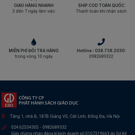
GIAO HÀNG NHANH
SHIP COD TOÀN QUỐC
3 đến 7 ngày làm việc
Thanh toán khi nhận sách
MIỄN PHÍ ĐỔI TRẢ HÀNG
Hotline : 038.738.2030:
trong vòng 10 ngày
0982689332
Tầng 1, nhà B, 187B Giảng Võ, Cát Linh, Đống Đa, Hà Nội
024.62534305 -
0982689332
Giấy chứng nhận đăng kí kinh doanh số 0107319663 do Sở Kế