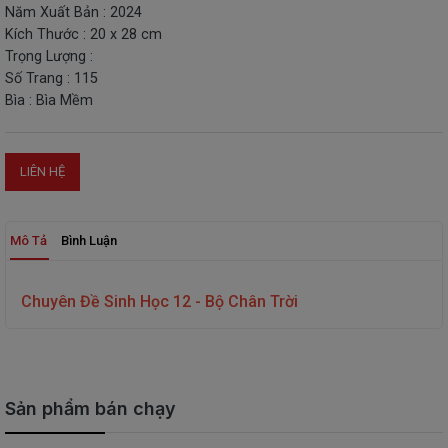
Năm Xuất Bản : 2024
THIẾT
Kích Thước : 20 x 28 cm
BỊ
Trọng Lượng :
-
Số Trang : 115
STEM
Bìa : Bìa Mềm
LIÊN HỆ
Mô Tả
Bình Luận
Chuyên Đề Sinh Học 12 - Bộ Chân Trời
Sản phẩm bán chạy