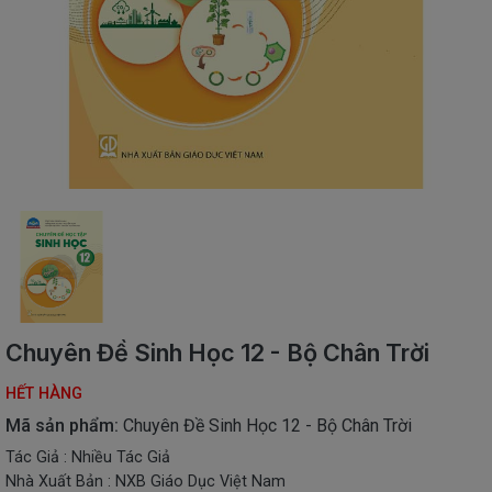
SÁCH
THIẾU
NHI
SÁCH
TIẾNG
VIỆT
SÁCH
NGOẠI
NGỮ
VPP
-
ĐỒ
DÙNG
HỌC
Chuyên Đề Sinh Học 12 - Bộ Chân Trời
SINH
HẾT HÀNG
QUÀ
TẶNG
Mã sản phẩm:
Chuyên Đề Sinh Học 12 - Bộ Chân Trời
-
Tác Giả : Nhiều Tác Giả
ĐỒ
Nhà Xuất Bản : NXB Giáo Dục Việt Nam
CHƠI