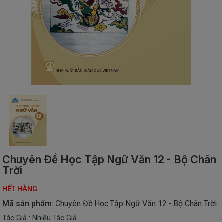
SÁCH
THIẾU
NHI
SÁCH
TIẾNG
VIỆT
SÁCH
NGOẠI
NGỮ
VPP
-
ĐỒ
DÙNG
HỌC
Chuyên Đề Học Tập Ngữ Văn 12 - Bộ Chân
SINH
Trời
QUÀ
HẾT HÀNG
TẶNG
-
Mã sản phẩm:
Chuyên Đề Học Tập Ngữ Văn 12 - Bộ Chân Trời
ĐỒ
Tác Giả : Nhiều Tác Giả
CHƠI