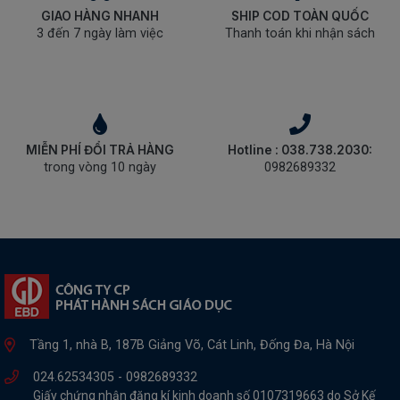
GIAO HÀNG NHANH
SHIP COD TOÀN QUỐC
3 đến 7 ngày làm việc
Thanh toán khi nhận sách
MIỄN PHÍ ĐỔI TRẢ HÀNG
Hotline : 038.738.2030:
trong vòng 10 ngày
0982689332
Tầng 1, nhà B, 187B Giảng Võ, Cát Linh, Đống Đa, Hà Nội
024.62534305 -
0982689332
Giấy chứng nhận đăng kí kinh doanh số 0107319663 do Sở Kế