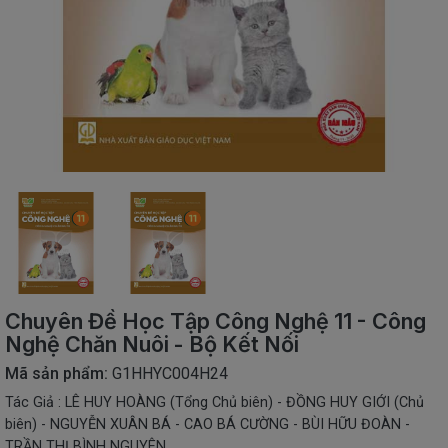
SÁCH
THIẾU
NHI
SÁCH
TIẾNG
VIỆT
SÁCH
NGOẠI
NGỮ
VPP
-
ĐỒ
DÙNG
HỌC
Chuyên Đề Học Tập Công Nghệ 11 - Công
SINH
Nghệ Chăn Nuôi - Bộ Kết Nối
QUÀ
Mã sản phẩm:
G1HHYC004H24
TẶNG
Tác Giả : LÊ HUY HOÀNG (Tổng Chủ biên) - ĐỒNG HUY GIỚI (Chủ
-
ĐỒ
biên) - NGUYỄN XUÂN BÁ - CAO BÁ CƯỜNG - BÙI HỮU ĐOÀN -
CHƠI
TRẦN THỊ BÌNH NGUYÊN.