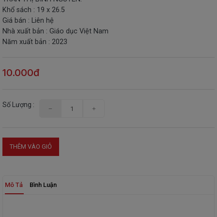
Khổ sách : 19 x 26.5
THIẾT
Giá bán : Liên hệ
BỊ
Nhà xuất bản : Giáo dục Việt Nam
-
Năm xuất bản : 2023
STEM
10.000đ
Số Lượng :
THÊM VÀO GIỎ
Mô Tả
Bình Luận