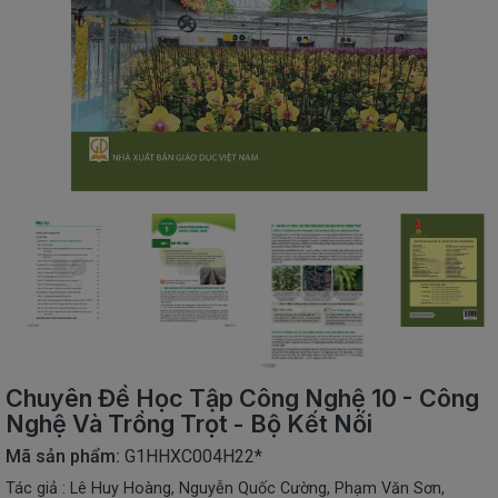
SÁCH
THIẾU
NHI
SÁCH
TIẾNG
VIỆT
SÁCH
NGOẠI
NGỮ
VPP
-
ĐỒ
DÙNG
HỌC
SINH
Chuyên Đề Học Tập Công Nghệ 10 - Công
QUÀ
Nghệ Và Trồng Trọt - Bộ Kết Nối
TẶNG
-
Mã sản phẩm:
G1HHXC004H22*
ĐỒ
Tác giả : Lê Huy Hoàng, Nguyễn Quốc Cường, Phạm Văn Sơn,
CHƠI