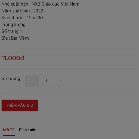
Nhà xuất bản : NXB Giáo dục Việt Nam
THIẾT
Năm xuất bản : 2022
BỊ
Kích thước : 19 x 26.5
-
Trọng lượng :
STEM
Số trang :
Bìa : Bìa Mềm
11.000đ
Số Lượng :
THÊM VÀO GIỎ
Mô Tả
Bình Luận