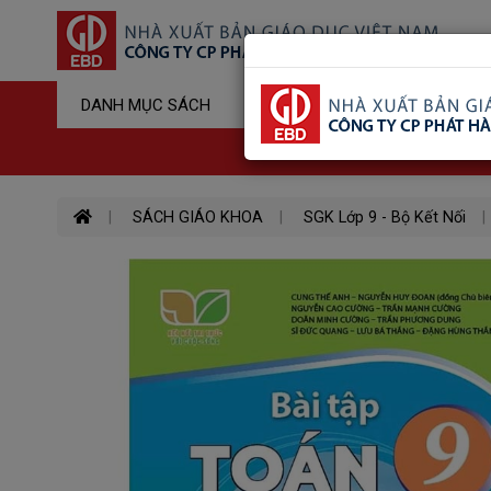
Sản Phẩm Đ
DANH MỤC SÁCH
Hotline : 03
SÁCH GIÁO KHOA
SGK Lớp 9 - Bộ Kết Nối