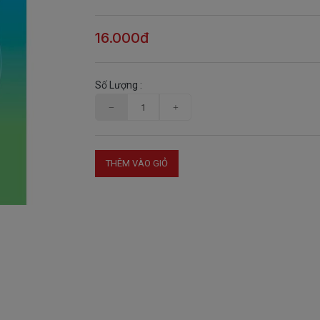
16.000đ
Số Lượng :
THÊM VÀO GIỎ