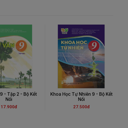
9 - Tập 2 - Bộ Kết
Khoa Học Tự Nhiên 9 - Bộ Kết
C
Nối
Nối
17.900đ
27.500đ