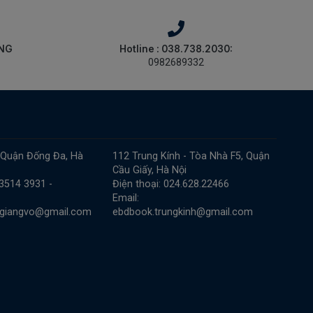
ÀNG
Hotline : 038.738.2030:
0982689332
 Quận Đống Đa, Hà
112 Trung Kính - Tòa Nhà F5, Quận
Cầu Giấy, Hà Nội
 3514 3931 -
Điện thoại: 024.628.22466
Email:
.giangvo@gmail.com
ebdbook.trungkinh@gmail.com