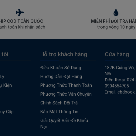
HIP COD TOÀN QUỐC
MIỄN PHÍ ĐỔI TRẢ H
anh toán khi nhận sách
trong vòng 10 ngày
 tôi
Hỗ trợ khách hàng
Cửa hàng
Điều Khoản Sử Dụng
187B Giảng Võ,
Nội
Lý
Hướng Dẫn Đặt Hàng
Điện thoại: 024
ự Kiện
Phương Thức Thanh Toán
0904554705
Email: ebdbook
Phương Thức Vận Chuyển
Chính Sách Đổi Trả
ruy Cập
Bảo Mật Thông Tin
Giải Quyết Vấn Đề Khiếu
Nại
n