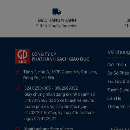
GIAO HÀNG NHANH
S
3 đến 7 ngày làm việc
Th
Về chúng
Giới Thiệu
Tầng 1, nhà B, 187B Giảng Võ, Cát Linh,
Cơ Sở Pháp 
Đống Đa, Hà Nội
Tin Tức & S
024.62534305 -
0982689332
Tuyển Dụng
Giấy chứng nhận đăng kí kinh doanh số
Liên Hệ
0107319663 do Sở Kế hoach và Đầu tư
thành phố Hà Nội cấp lần đầu ngày
Thống Kê T
01/02/2016, đăng ký thay đổi lần thứ 5
ngày 07/01/2021
Thông ti
khaithachang@gmail.com