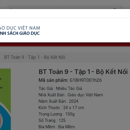
ã Xem
Ship COD Trên Toàn Quốc
Giao Hàng Từ 3 
8.738.2030: 0982689332
BT Toán 9 - Tập 1 - Bộ Kết Nối
BT Toán 9 - Tập 1 - Bộ Kết Nối
Mã sản phẩm:
G1BH9T001h26
Tác Giả : Nhiều Tác Giả
Nhà Xuất Bản : Giáo dục Việt Nam
Năm Xuất Bản : 2024
Kích Thước : 24 x 17 cm
Trọng Lượng : 150g
Số Trang : 125
Bìa Mềm : Bìa Mềm