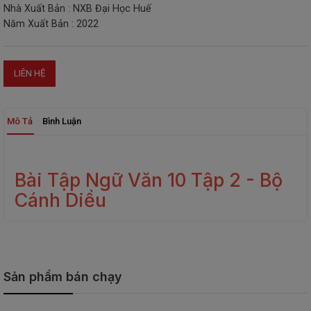
Nhà Xuất Bản : NXB Đại Học Huế
THIẾT
Năm Xuất Bản : 2022
BỊ
-
STEM
LIÊN HỆ
Mô Tả
Bình Luận
Bài Tập Ngữ Văn 10 Tập 2 - Bộ
Cánh Diều
Sản phẩm bán chạy