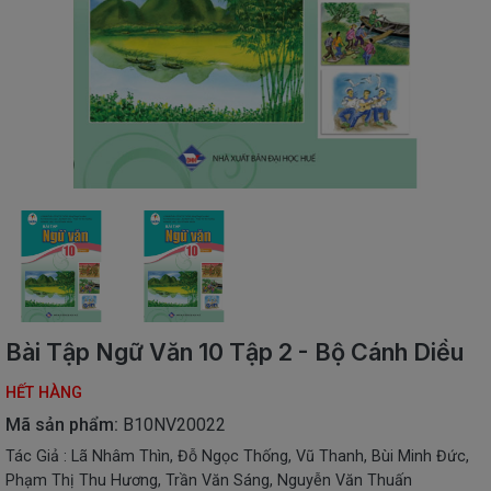
SÁCH
THIẾU
NHI
SÁCH
TIẾNG
VIỆT
SÁCH
NGOẠI
NGỮ
VPP
-
ĐỒ
DÙNG
HỌC
Bài Tập Ngữ Văn 10 Tập 2 - Bộ Cánh Diều
SINH
HẾT HÀNG
QUÀ
TẶNG
Mã sản phẩm:
B10NV20022
-
Tác Giả : Lã Nhâm Thìn, Đỗ Ngọc Thống, Vũ Thanh, Bùi Minh Đức,
ĐỒ
Phạm Thị Thu Hương, Trần Văn Sáng, Nguyễn Văn Thuấn
CHƠI