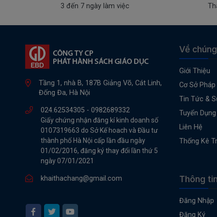
3 đến 7 ngày làm việc
Th
Về chúng
Giới Thiệu
Tầng 1, nhà B, 187B Giảng Võ, Cát Linh,
Cơ Sở Pháp 
Đống Đa, Hà Nội
Tin Tức & S
024.62534305 -
0982689332
Tuyển Dụng
Giấy chứng nhận đăng kí kinh doanh số
Liên Hệ
0107319663 do Sở Kế hoach và Đầu tư
thành phố Hà Nội cấp lần đầu ngày
Thống Kê T
01/02/2016, đăng ký thay đổi lần thứ 5
ngày 07/01/2021
Thông ti
khaithachang@gmail.com
Đăng Nhập
Đăng Ký