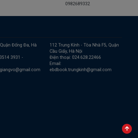
0982689332
 Quận Đống Đa, Hà
112 Trung Kính - Tòa Nhà F5, Quận
Cầu Giấy, Hà Nội
 3514 3931 -
Điện thoại: 024.628.22466
Email:
.giangvo@gmail.com
ebdbook.trungkinh@gmail.com