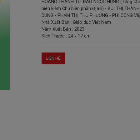
HOÀNG THANH TÚ. ĐÀO NGỌC HÙNG (Tổng Ch
biên kiêm Chủ biên phần Địa lí) - BÙI THỊ THANH
DUNG - PHẠM THỊ THU PHƯƠNG - PHÍ CÔNG VIỆ
Nhà Xuất Bản : Giáo dục Việt Nam
Năm Xuất Bản : 2023
Kích Thước : 24 x 17 cm
LIÊN HỆ