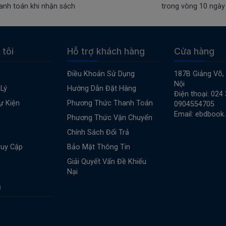
anh toán khi nhận sách
trong vòng 10 ngày
 tôi
Hỗ trợ khách hàng
Cửa hàng
Điều Khoản Sử Dụng
187B Giảng Võ,
Nội
Lý
Hướng Dẫn Đặt Hàng
Điện thoại: 024
ự Kiện
Phương Thức Thanh Toán
0904554705
Email: ebdbook
Phương Thức Vận Chuyển
Chính Sách Đổi Trả
ruy Cập
Bảo Mật Thông Tin
Giải Quyết Vấn Đề Khiếu
Nại
n