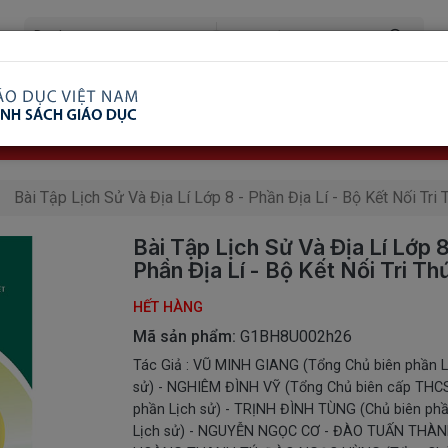
ã Xem
Ship COD Trên Toàn Quốc
Giao Hàng Từ 3 
8.738.2030: 0982689332
Bài Tập Lịch Sử Và Địa Lí Lớp 8 - Phần Địa Lí - Bộ Kết Nối Tri
Bài Tập Lịch Sử Và Địa Lí Lớp 8
Phần Địa Lí - Bộ Kết Nối Tri Th
HẾT HÀNG
Mã sản phẩm:
G1BH8U002h26
Tác Giả : VŨ MINH GIANG (Tổng Chủ biên phần L
sử) - NGHIÊM ĐÌNH VỸ (Tổng Chủ biên cấp THC
phần Lịch sử) - TRỊNH ĐÌNH TÙNG (Chủ biên ph
Lịch sử) - NGUYỄN NGỌC CƠ - ĐÀO TUẤN THÀN