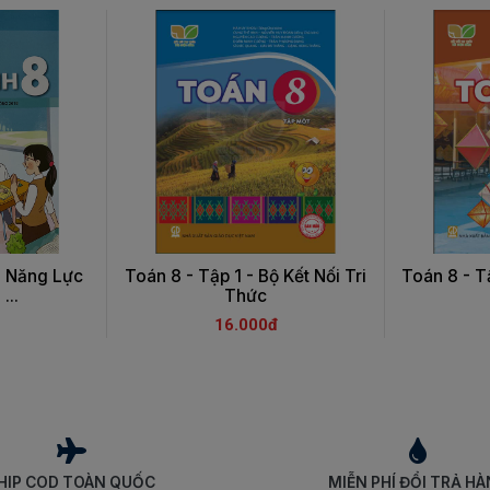
n Năng Lực
Toán 8 - Tập 1 - Bộ Kết Nối Tri
Toán 8 - Tậ
...
Thức
16.000đ
HIP COD TOÀN QUỐC
MIỄN PHÍ ĐỔI TRẢ H