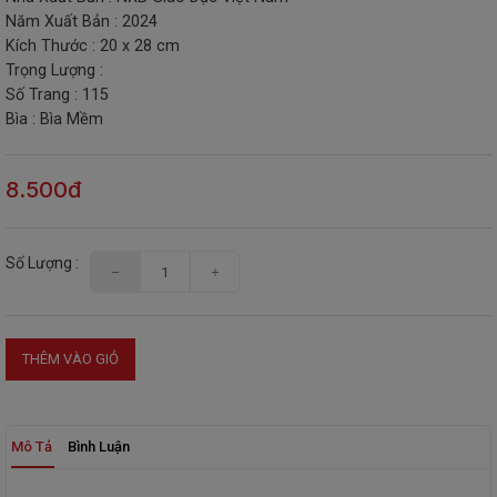
Năm Xuất Bản : 2024
THIẾT
Kích Thước : 20 x 28 cm
BỊ
Trọng Lượng :
-
Số Trang : 115
STEM
Bìa : Bìa Mềm
8.500đ
Số Lượng :
THÊM VÀO GIỎ
Mô Tả
Bình Luận