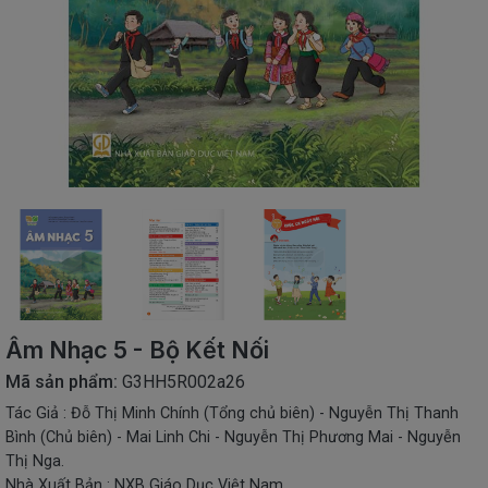
SÁCH
THIẾU
NHI
SÁCH
TIẾNG
VIỆT
SÁCH
NGOẠI
NGỮ
VPP
-
ĐỒ
DÙNG
HỌC
Âm Nhạc 5 - Bộ Kết Nối
SINH
Mã sản phẩm:
G3HH5R002a26
QUÀ
Tác Giả : Đỗ Thị Minh Chính (Tổng chủ biên) - Nguyễn Thị Thanh
TẶNG
Bình (Chủ biên) - Mai Linh Chi - Nguyễn Thị Phương Mai - Nguyễn
-
ĐỒ
Thị Nga.
CHƠI
Nhà Xuất Bản : NXB Giáo Dục Việt Nam