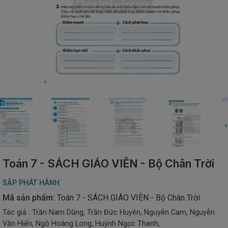
SÁCH
THIẾU
NHI
SÁCH
TIẾNG
VIỆT
SÁCH
NGOẠI
NGỮ
VPP
-
ĐỒ
DÙNG
HỌC
Toán 7 - SÁCH GIÁO VIÊN - Bộ Chân Trời
SINH
SẮP PHÁT HÀNH
QUÀ
TẶNG
Mã sản phẩm:
Toán 7 - SÁCH GIÁO VIÊN - Bộ Chân Trời
-
Tác giả : Trần Nam Dũng, Trần Đức Huyên, Nguyễn Cam, Nguyễn
ĐỒ
Văn Hiển, Ngô Hoàng Long, Huỳnh Ngọc Thanh,
CHƠI