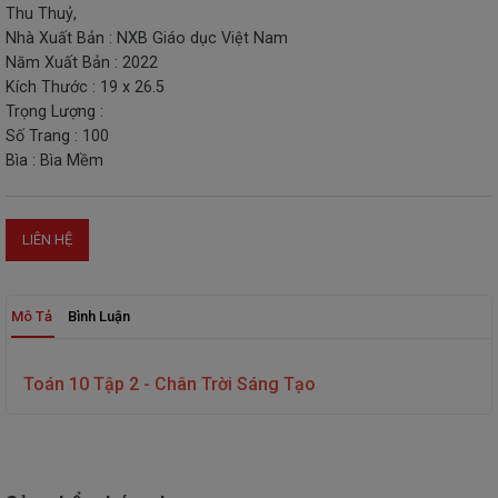
Thu Thuỷ,
THIẾT
Nhà Xuất Bản : NXB Giáo dục Việt Nam
BỊ
Năm Xuất Bản : 2022
-
Kích Thước : 19 x 26.5
STEM
Trọng Lượng :
Số Trang : 100
Bìa : Bìa Mềm
LIÊN HỆ
Mô Tả
Bình Luận
Toán 10 Tập 2 - Chân Trời Sáng Tạo