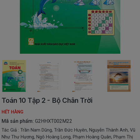
SÁCH
THIẾU
NHI
SÁCH
TIẾNG
VIỆT
SÁCH
NGOẠI
NGỮ
VPP
-
ĐỒ
DÙNG
HỌC
Toán 10 Tập 2 - Bộ Chân Trời
SINH
HẾT HÀNG
QUÀ
TẶNG
Mã sản phẩm:
G2HHXT002M22
-
Tác Giả : Trần Nam Dũng, Trần Đức Huyên, Nguyễn Thành Anh, Vũ
ĐỒ
Như Thư Hương, Ngô Hoàng Long, Phạm Hoàng Quân, Phạm Thị
CHƠI